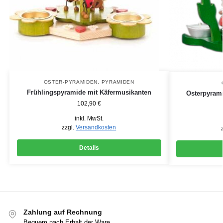
OSTER-PYRAMIDEN
,
PYRAMIDEN
Frühlingspyramide mit Käfermusikanten
Osterpyram
102,90
€
inkl. MwSt.
zzgl.
Versandkosten
Details
Zahlung auf Rechnung
Bequem nach Erhalt der Ware