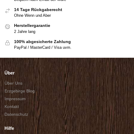
14 Tage Rückgaberecht
Ohne Wenn und Aber
Herstellergarantie
2 Jahre lang
100% abgesicherte Zahlung
PayPal / MasterCard / Visa uvm.
Über
Über Uns
Erzgebirge Blog
Impressum
Kontakt
Datenschutz
Hilfe