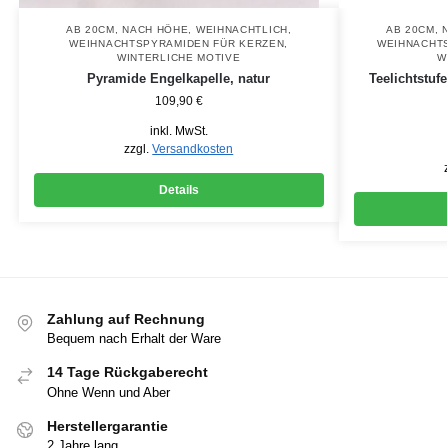
AB 20CM
,
NACH HÖHE
,
WEIHNACHTLICH
,
AB 20CM
,
WEIHNACHTSPYRAMIDEN FÜR KERZEN
,
WEIHNACHTS
WINTERLICHE MOTIVE
W
Pyramide Engelkapelle, natur
Teelichtstu
109,90
€
inkl. MwSt.
zzgl.
Versandkosten
Details
Zahlung auf Rechnung
Bequem nach Erhalt der Ware
14 Tage Rückgaberecht
Ohne Wenn und Aber
Herstellergarantie
2 Jahre lang