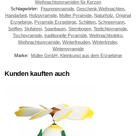
Weihnachtspyramiden für Kerzen
Schlagwörter:
Figurenpyramide
,
Geschenk Weihnachten
,
Handarbeit
,
Holzpyramide
,
Müller Pyramide
,
Naturholz
,
Original
Erzgebirge
,
Pyramide Erzgebirge
,
Schlitten
,
Schneemann
,
Seiffen
,
Skifahrer
,
Spanbaum
,
Sternbogen
,
Teelichtpyramide
,
Tischpyramide
,
traditionelle Pyramide
,
Weihnachtsdeko
,
Weihnachtspyramide
,
Winterfreuden
,
Winterkinder
,
Winterpyramide
Marke:
Müller GmbH, Kleinkunst aus dem Erzgebirge
Kunden kauften auch