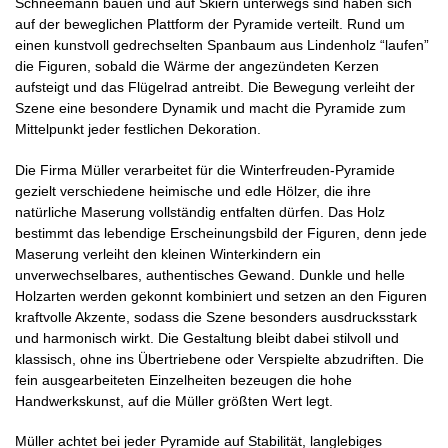
Schneemann bauen und auf Skiern unterwegs sind haben sich
auf der beweglichen Plattform der Pyramide verteilt. Rund um
einen kunstvoll gedrechselten Spanbaum aus Lindenholz “laufen”
die Figuren, sobald die Wärme der angezündeten Kerzen
aufsteigt und das Flügelrad antreibt. Die Bewegung verleiht der
Szene eine besondere Dynamik und macht die Pyramide zum
Mittelpunkt jeder festlichen Dekoration.
Die Firma Müller verarbeitet für die Winterfreuden-Pyramide
gezielt verschiedene heimische und edle Hölzer, die ihre
natürliche Maserung vollständig entfalten dürfen. Das Holz
bestimmt das lebendige Erscheinungsbild der Figuren, denn jede
Maserung verleiht den kleinen Winterkindern ein
unverwechselbares, authentisches Gewand. Dunkle und helle
Holzarten werden gekonnt kombiniert und setzen an den Figuren
kraftvolle Akzente, sodass die Szene besonders ausdrucksstark
und harmonisch wirkt. Die Gestaltung bleibt dabei stilvoll und
klassisch, ohne ins Übertriebene oder Verspielte abzudriften. Die
fein ausgearbeiteten Einzelheiten bezeugen die hohe
Handwerkskunst, auf die Müller größten Wert legt.
Müller achtet bei jeder Pyramide auf Stabilität, langlebiges