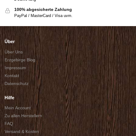
100% abgesicherte Zahlung
PayPal / MasterCard / Visa uvm.
Über
Über Uns
Erzgebirge Blog
Impressum
Kontakt
Datenschutz
Hilfe
Mein Account
Zu allen Herstellern
FAQ
Versand & Kosten