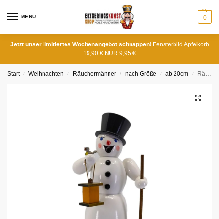
MENU
0
Jetzt unser limitiertes Wochenangebot schnappen!
Fensterbild Apfelkorb
19,90 € NUR 9,95 €
Start
Weihnachten
Räuchermänner
nach Größe
ab 20cm
Räuchermann Schneemann
/
/
/
/
/