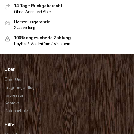
14 Tage Rückgaberecht
Ohne Wenn und Aber
Herstellergarantie
2 Jahre lang
100% abgesicherte Zahlung
PayPal / MasterCard / Visa uvm.
Über
Über Uns
Erzgebirge Blog
Impressum
Kontakt
Datenschutz
Hilfe