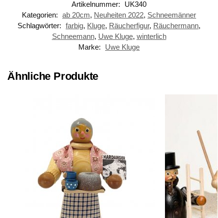
Artikelnummer:
UK340
Kategorien:
ab 20cm
,
Neuheiten 2022
,
Schneemänner
Schlagwörter:
farbig
,
Kluge
,
Räucherfigur
,
Räuchermann
,
Schneemann
,
Uwe Kluge
,
winterlich
Marke:
Uwe Kluge
Ähnliche Produkte