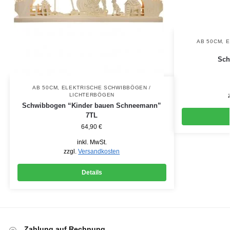
AB 50CM
,
E
Sch
AB 50CM
,
ELEKTRISCHE SCHWIBBÖGEN /
LICHTERBÖGEN
Schwibbogen “Kinder bauen Schneemann”
7TL
64,90
€
inkl. MwSt.
zzgl.
Versandkosten
Details
Zahlung auf Rechnung