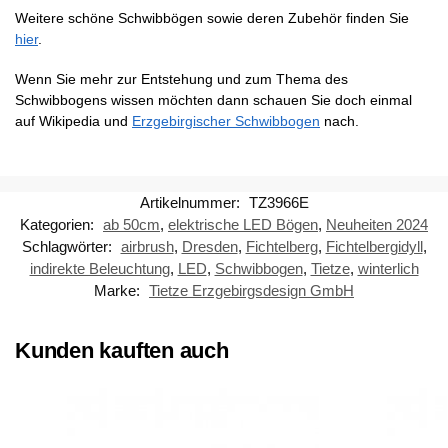
Weitere schöne Schwibbögen sowie deren Zubehör finden Sie
hier
.
Wenn Sie mehr zur Entstehung und zum Thema des
Schwibbogens wissen möchten dann schauen Sie doch einmal
auf Wikipedia und
Erzgebirgischer Schwibbogen
nach.
Artikelnummer:
TZ3966E
Kategorien:
ab 50cm
,
elektrische LED Bögen
,
Neuheiten 2024
Schlagwörter:
airbrush
,
Dresden
,
Fichtelberg
,
Fichtelbergidyll
,
indirekte Beleuchtung
,
LED
,
Schwibbogen
,
Tietze
,
winterlich
Marke:
Tietze Erzgebirgsdesign GmbH
Kunden kauften auch