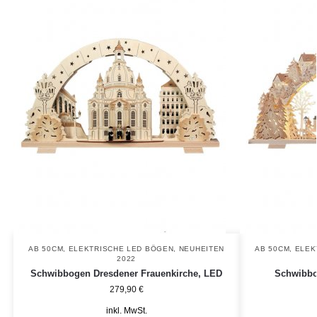
AB 50CM
,
ELEKTRISCHE LED BÖGEN
,
NEUHEITEN
AB 50CM
,
ELEK
2022
Schwibbogen Dresdener Frauenkirche, LED
Schwibbo
279,90
€
inkl. MwSt.