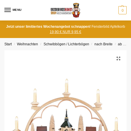
MENU
0
Jetzt unser limitiertes Wochenangebot schnappen!
Fensterbild Apfelkorb
19,90 € NUR 9,95 €
Start
Weihnachten
Schwibbögen / Lichterbögen
nach Breite
ab 50cm
/
/
/
/