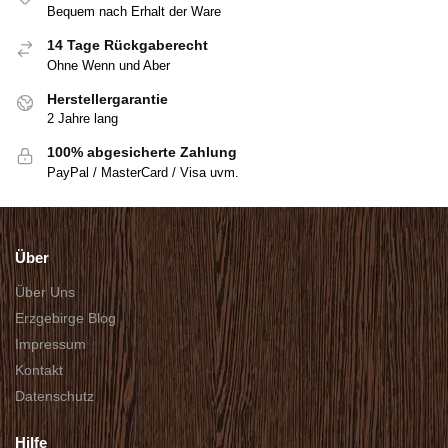
Bequem nach Erhalt der Ware
14 Tage Rückgaberecht
Ohne Wenn und Aber
Herstellergarantie
2 Jahre lang
100% abgesicherte Zahlung
PayPal / MasterCard / Visa uvm.
Über
Über Uns
Erzgebirge Blog
Impressum
Kontakt
Datenschutz
Hilfe