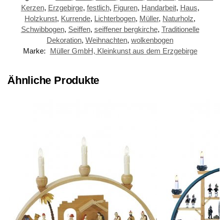
Kerzen
,
Erzgebirge
,
festlich
,
Figuren
,
Handarbeit
,
Haus
,
Holzkunst
,
Kurrende
,
Lichterbogen
,
Müller
,
Naturholz
,
Schwibbogen
,
Seiffen
,
seiffener bergkirche
,
Traditionelle
Dekoration
,
Weihnachten
,
wolkenbogen
Marke:
Müller GmbH, Kleinkunst aus dem Erzgebirge
Ähnliche Produkte