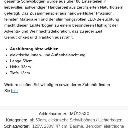
gesamte Schwibbogen wurde aus über 80 Einzelteilen in
liebevoller, aufwendiger Handarbeit aus zertifizierten Naturhölzern
gefertigt. Das Zusammenspiel aus handwerklicher Präzision,
feinsten Materialien und der stimmungsvollen LED-Beleuchtung
macht diesen Lichterbogen zu einem besonderen Highlight der
Advents- und Weihnachtsdekoration, das zu jeder Zeit
Gemütlichkeit und Tradition ausstrahlt.
Ausführung bitte wählen
elektrische Innen- und Außenbeleuchtung
Länge 59cm
Höhe 33cm
Tiefe 13cm
Weitere schöne Schwibbögen sowie deren Zubehör finden
Sie
hier
.
Artikelnummer:
MÜ125XX
Kategorien:
ab 50cm
,
elektrische Schwibbögen / Lichterbögen
Schlagwörter:
120V
,
230V
,
47 cm
,
Bäume
,
Bergdorf
,
elektrische