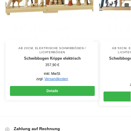
AB 20CM
,
ELEKTRISCHE SCHWIBBÖGEN /
AB 50CM
,
E
LICHTERBÖGEN
LICHTE
Schwibbogen Krippe elektrisch
Schwibbogen
357,90
€
inkl. MwSt.
zzgl.
Versandkosten
Details
Zahlung auf Rechnung