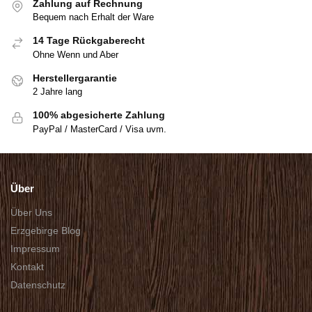
Zahlung auf Rechnung
Bequem nach Erhalt der Ware
14 Tage Rückgaberecht
Ohne Wenn und Aber
Herstellergarantie
2 Jahre lang
100% abgesicherte Zahlung
PayPal / MasterCard / Visa uvm.
Über
Über Uns
Erzgebirge Blog
Impressum
Kontakt
Datenschutz