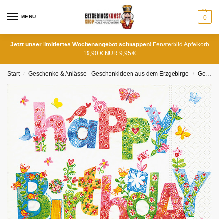
MENU
0
Jetzt unser limitiertes Wochenangebot schnappen!
Fensterbild Apfelkorb
19,90 € NUR 9,95 €
Start
Geschenke & Anlässe - Geschenkideen aus dem Erzgebirge
Geburtstage
/
/