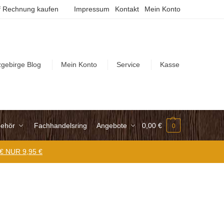
 Rechnung kaufen
Impressum
Kontakt
Mein Konto
zgebirge Blog
Mein Konto
Service
Kasse
ehör
Fachhandelsring
Angebote
0,00
€
0
 € NUR 9,95 €