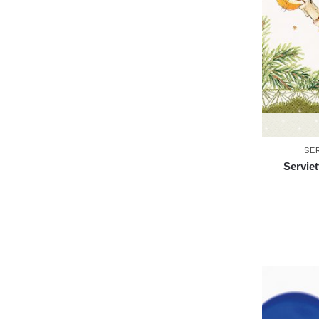
SE
Servie