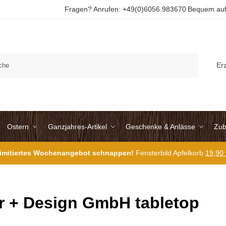
Fragen? Anrufen: +49(0)6056 983670
Bequem auf
Suchen
Er
Ostern
Ganzjahres-Artikel
Geschenke & Anlässe
Zub
 limitiertes Wochenangebot schnappen!
Fensterbild Apfelkorb
19,90
r + Design GmbH tabletop