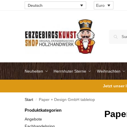
Deutsch
Euro
Neuheiten
Herrnhuter Sterne
Weihnachten
Jetzt unser
Start
Paper + Design GmbH tabletop
/
Produktkategorien
Pape
Angebote
Fachhandelsring