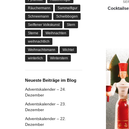
SE
Cocktailse
Räuchermann
Sammelfigur
Schneemann
Schwibbogen
Seiffener Volkskunst
Stern
Sterne
Weihnachten
weihnachtlich
Weihnachtsmann
Wichtel
winterlich
Winterstern
Neueste Beiträge im Blog
Adventskalender – 24.
Dezember
Adventskalender – 23.
Dezember
Adventskalender – 22.
Dezember