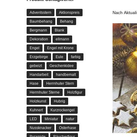
Adventsstern
Aktionspreis
Baumbehang
Behang
Bergmann
Blank
Dekoration
ellmann
Engel
Engel mit Krone
Erzgebirge
Eule
farbig
gebeizt
Geschenkidee
Handarbeit
handbemalt
Hase
Herrnhuter Stern
Herrnhuter Sterne
Holzfigur
Holzkunst
Hubrig
Kuhnert
Kurzrockengel
LED
Miniatur
natur
Nussknacker
Osterhase
Pyramide
Räucherfigur