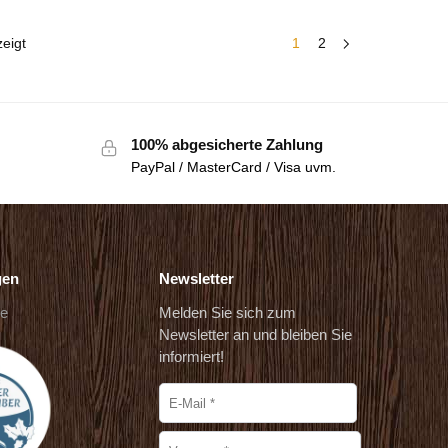
eigt
1
2
100% abgesicherte Zahlung
PayPal / MasterCard / Visa uvm.
gen
Newsletter
de
Melden Sie sich zum
Newsletter an und bleiben Sie
informiert!