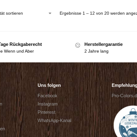
Ergebnisse 1 – 12 von 20 werden angez
Tage Rückgaberecht
Herstellergarantie
e Wenn und Aber
2 Jahre lang
Uns folgen
Empfehlun
Facebook
Pro-Colors.
rn
Instagram
Pinterest
WhatsApp-Kanal
ten