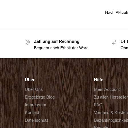
Zahlung auf Rechnung
14 
Bequem nach Erhalt der Ware
Ohn
Über
Hilfe
Über Uns
Mein Account
Erzgebirge Blog
Zu allen Herstelle
Impressum
FAQ
Kontakt
Versand & Kosten
Datenschutz
Bezahlmöglichkei
Kontakt