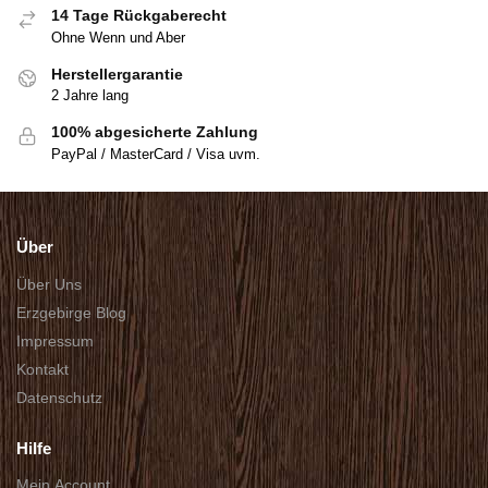
14 Tage Rückgaberecht
Ohne Wenn und Aber
Herstellergarantie
2 Jahre lang
100% abgesicherte Zahlung
PayPal / MasterCard / Visa uvm.
Über
Über Uns
Erzgebirge Blog
Impressum
Kontakt
Datenschutz
Hilfe
Mein Account