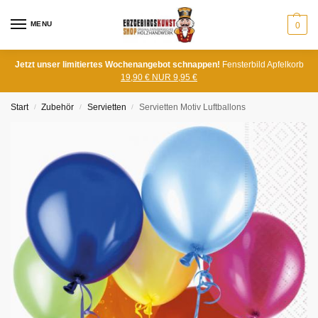
MENU
0
Jetzt unser limitiertes Wochenangebot schnappen!
Fensterbild Apfelkorb
19,90 € NUR 9,95 €
Start
Zubehör
Servietten
Servietten Motiv Luftballons
/
/
/