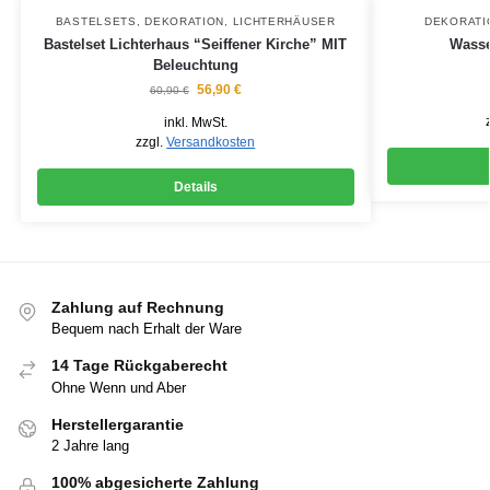
BASTELSETS
,
DEKORATION
,
LICHTERHÄUSER
DEKORATI
Bastelset Lichterhaus “Seiffener Kirche” MIT
Wasser
Beleuchtung
56,90
€
60,90
€
inkl. MwSt.
zzgl.
Versandkosten
Details
Zahlung auf Rechnung
Bequem nach Erhalt der Ware
14 Tage Rückgaberecht
Ohne Wenn und Aber
Herstellergarantie
2 Jahre lang
100% abgesicherte Zahlung