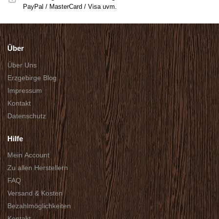
PayPal / MasterCard / Visa uvm.
Über
Über Uns
Erzgebirge Blog
Impressum
Kontakt
Datenschutz
Hilfe
Mein Account
Zu allen Herstellern
FAQ
Versand & Kosten
Bezahlmöglichkeiten
Kontakt