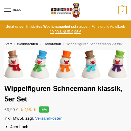
MENU
0
Jetzt unser limitiertes Wochenangebot schnappen!
Fensterbild Apfelkorb
19,90 € NUR 9,95 €
Start
Weihnachten
Dekoration
Wippelfiguren Schneemann klassik, 5er Set
/
/
/
Wippelfiguren Schneemann klassik,
5er Set
62,90
€
66,90
€
-6%
inkl. MwSt.
zzgl.
Versandkosten
4cm hoch