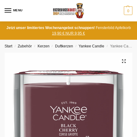
MENU
0
Jetzt unser limitiertes Wochenangebot schnappen!
Fensterbild Apfelkorb
19,90 € NUR 9,95 €
Start
Zubehör
Kerzen
Duftkerzen
Yankee Candle
Yankee Candle Black Cherry Mini
/
/
/
/
/