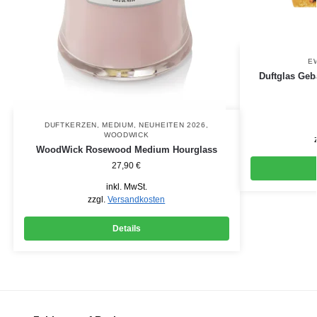
E
Duftglas Geb
DUFTKERZEN
,
MEDIUM
,
NEUHEITEN 2026
,
WOODWICK
WoodWick Rosewood Medium Hourglass
27,90
€
inkl. MwSt.
zzgl.
Versandkosten
Details