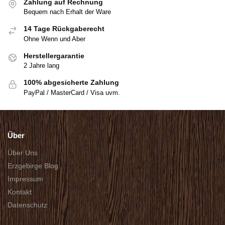
Zahlung auf Rechnung
Bequem nach Erhalt der Ware
14 Tage Rückgaberecht
Ohne Wenn und Aber
Herstellergarantie
2 Jahre lang
100% abgesicherte Zahlung
PayPal / MasterCard / Visa uvm.
Über
Über Uns
Erzgebirge Blog
Impressum
Kontakt
Datenschutz