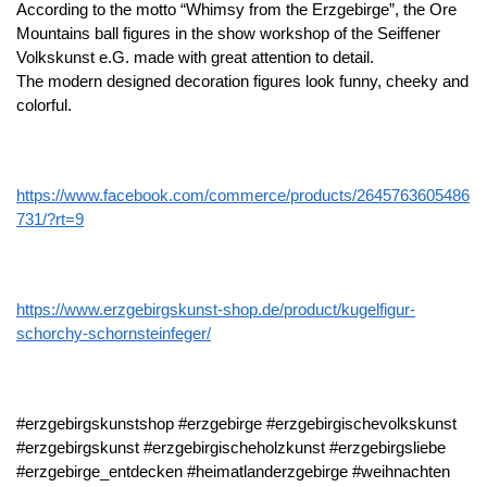
According to the motto “Whimsy from the Erzgebirge”, the Ore
Mountains ball figures in the show workshop of the Seiffener
Volkskunst e.G. made with great attention to detail.
The modern designed decoration figures look funny, cheeky and
colorful.
https://www.facebook.com/commerce/products/2645763605486
731/?rt=9
https://www.erzgebirgskunst-shop.de/product/kugelfigur-
schorchy-schornsteinfeger/
#erzgebirgskunstshop #erzgebirge #erzgebirgischevolkskunst
#erzgebirgskunst #erzgebirgischeholzkunst #erzgebirgsliebe
#erzgebirge_entdecken #heimatlanderzgebirge #weihnachten