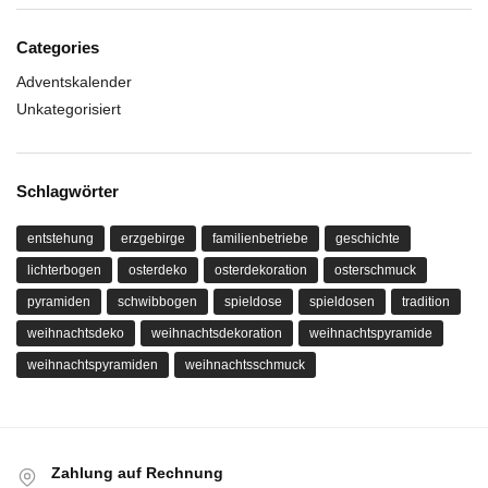
Categories
Adventskalender
Unkategorisiert
Schlagwörter
entstehung
erzgebirge
familienbetriebe
geschichte
lichterbogen
osterdeko
osterdekoration
osterschmuck
pyramiden
schwibbogen
spieldose
spieldosen
tradition
weihnachtsdeko
weihnachtsdekoration
weihnachtspyramide
weihnachtspyramiden
weihnachtsschmuck
Zahlung auf Rechnung