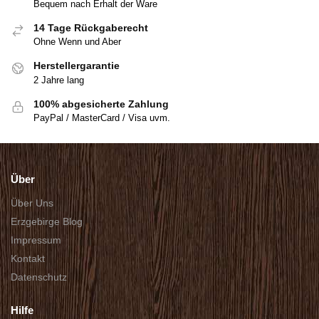
Bequem nach Erhalt der Ware
14 Tage Rückgaberecht
Ohne Wenn und Aber
Herstellergarantie
2 Jahre lang
100% abgesicherte Zahlung
PayPal / MasterCard / Visa uvm.
Über
Über Uns
Erzgebirge Blog
Impressum
Kontakt
Datenschutz
Hilfe