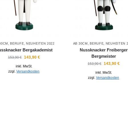
30CM
,
BERUFE
,
NEUHEITEN 2022
AB 30CM
,
BERUFE
,
NEUHEITEN 
ssknacker Bergakademist
Nussknacker Freiberger
Bergmeister
143,90
€
153,90
€
143,90
€
153,90
€
inkl. MwSt.
zzgl.
Versandkosten
inkl. MwSt.
zzgl.
Versandkosten