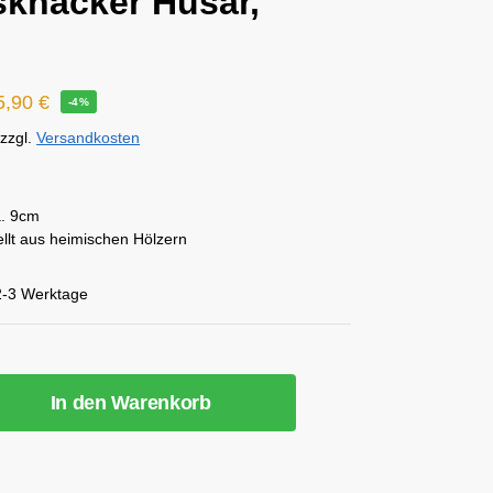
knacker Husar,
5,90
€
-4%
zzgl.
Versandkosten
. 9cm
ellt aus heimischen Hölzern
2-3 Werktage
In den Warenkorb