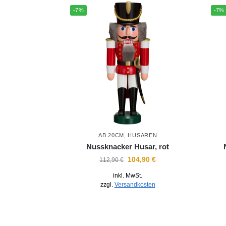
-7%
-7%
AB 20CM
,
HUSAREN
Nussknacker Husar, rot
104,90
€
112,90
€
inkl. MwSt.
zzgl.
Versandkosten