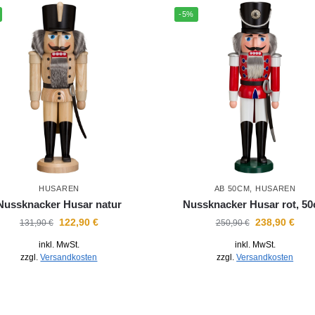
-5%
HUSAREN
AB 50CM
,
HUSAREN
Nussknacker Husar natur
Nussknacker Husar rot, 5
122,90
€
238,90
€
131,90
€
250,90
€
inkl. MwSt.
inkl. MwSt.
zzgl.
Versandkosten
zzgl.
Versandkosten