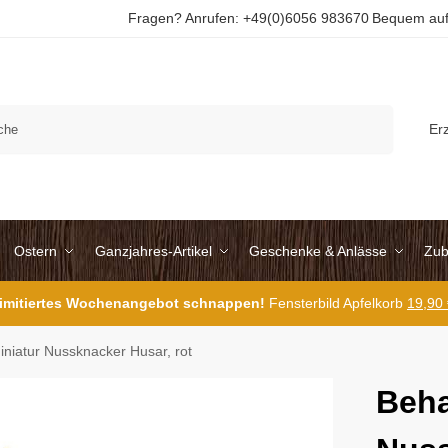
Fragen? Anrufen: +49(0)6056 983670
Bequem auf
Suchen
Er
Ostern
Ganzjahres-Artikel
Geschenke & Anlässe
Zub
 limitiertes Wochenangebot schnappen!
Fensterbild Apfelkorb
19,90
niatur Nussknacker Husar, rot
Beha