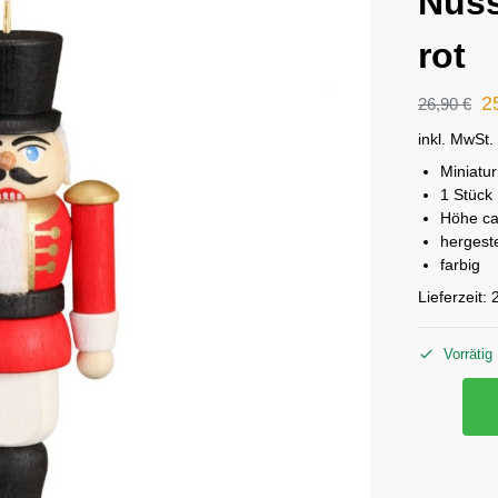
Nuss
rot
2
26,90
€
inkl. MwSt.
Miniatur
1 Stück
Höhe ca
hergest
farbig
Lieferzeit:
Vorrätig