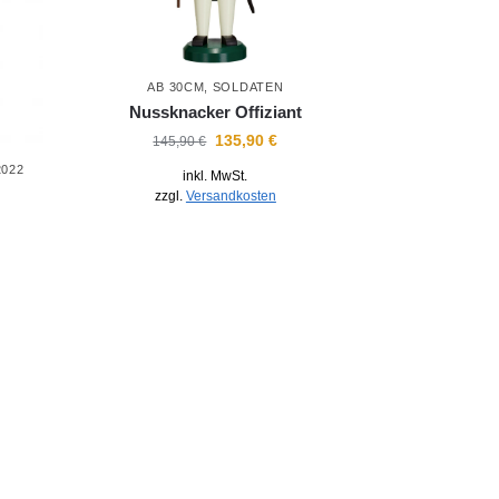
AB 30CM
,
SOLDATEN
Nussknacker Offiziant
135,90
€
145,90
€
2022
inkl. MwSt.
zzgl.
Versandkosten