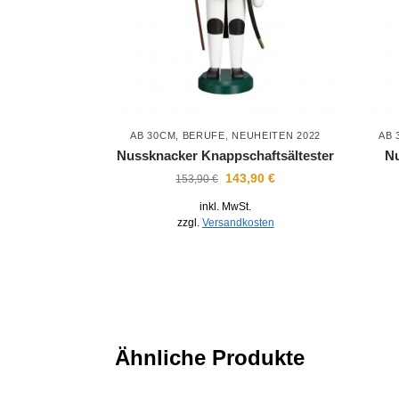
AB 30CM
,
BERUFE
,
NEUHEITEN 2022
AB 
Nussknacker Knappschaftsältester
Nu
143,90
€
153,90
€
inkl. MwSt.
zzgl.
Versandkosten
Ähnliche Produkte