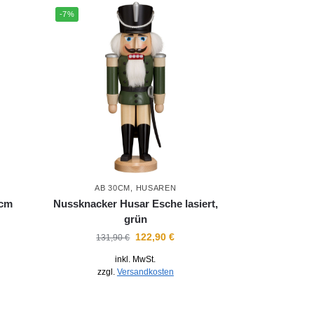
-7%
AB 30CM
,
HUSAREN
0cm
Nussknacker Husar Esche lasiert,
grün
122,90
€
131,90
€
inkl. MwSt.
zzgl.
Versandkosten