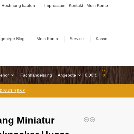
 Rechnung kaufen
Impressum
Kontakt
Mein Konto
zgebirge Blog
Mein Konto
Service
Kasse
ehör
Fachhandelsring
Angebote
0,00
€
0
 € NUR 9,95 €
ng Miniatur