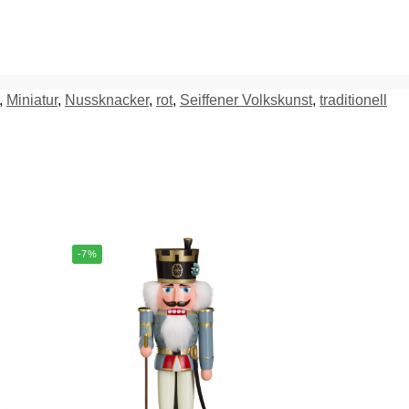
,
Miniatur
,
Nussknacker
,
rot
,
Seiffener Volkskunst
,
traditionell
-7%