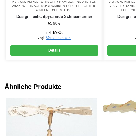
AB 7CM
,
AMPEL- & TISCHPYRAMIDEN
,
NEUHEITEN
AB 7CM
,
AMPEL
2022
,
WEIHNACHTSPYRAMIDEN FÜR TEELICHTER
,
2022
,
PYRAMID
WINTERLICHE MOTIVE
TEELICH
Design Teelichtpyramide Schneemänner
Design T
65,90
€
inkl. MwSt.
zzgl.
Versandkosten
Details
Ähnliche Produkte