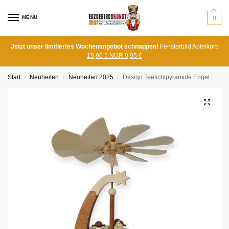
MENU
0
Jetzt unser limitiertes Wochenangebot schnappen!
Fensterbild Apfelkorb
19,90 € NUR 9,95 €
Start
Neuheiten
Neuheiten 2025
Design Teelichtpyramide Engel
/
/
/