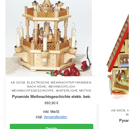
AB 30CM
,
ELEKTRISCHE WEIHNACHTSPYRAMIDEN
,
NACH HÖHE
,
WEIHNACHTLICH
,
WEIHNACHTSGESCHICHTE
,
WINTERLICHE MOTIVE
Pyramide Weihnachtsgeschichte elektr. betr.
693,90
€
AB 80CM
,
inkl. MwSt.
W
zzgl.
Versandkosten
Pyra
Details