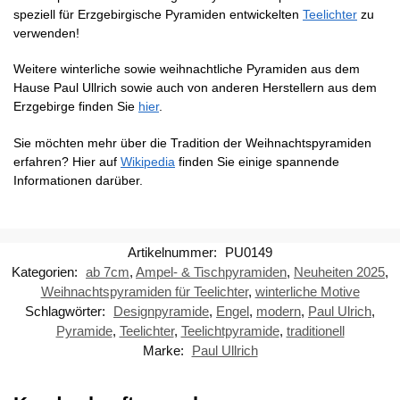
speziell für Erzgebirgische Pyramiden entwickelten
Teelichter
zu
verwenden!
Weitere winterliche sowie weihnachtliche Pyramiden aus dem
Hause Paul Ullrich sowie auch von anderen Herstellern aus dem
Erzgebirge finden Sie
hier
.
Sie möchten mehr über die Tradition der Weihnachtspyramiden
erfahren? Hier auf
Wikipedia
finden Sie einige spannende
Informationen darüber.
Artikelnummer:
PU0149
Kategorien:
ab 7cm
,
Ampel- & Tischpyramiden
,
Neuheiten 2025
,
Weihnachtspyramiden für Teelichter
,
winterliche Motive
Schlagwörter:
Designpyramide
,
Engel
,
modern
,
Paul Ulrich
,
Pyramide
,
Teelichter
,
Teelichtpyramide
,
traditionell
Marke:
Paul Ullrich