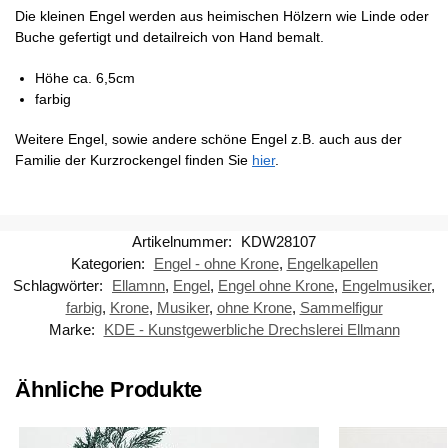
Die kleinen Engel werden aus heimischen Hölzern wie Linde oder
Buche gefertigt und detailreich von Hand bemalt.
Höhe ca. 6,5cm
farbig
Weitere Engel, sowie andere schöne Engel z.B. auch aus der
Familie der Kurzrockengel finden Sie
hier
.
Artikelnummer:
KDW28107
Kategorien:
Engel - ohne Krone
,
Engelkapellen
Schlagwörter:
Ellamnn
,
Engel
,
Engel ohne Krone
,
Engelmusiker
,
farbig
,
Krone
,
Musiker
,
ohne Krone
,
Sammelfigur
Marke:
KDE - Kunstgewerbliche Drechslerei Ellmann
Ähnliche Produkte