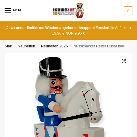
MENU
0
Jetzt unser limitiertes Wochenangebot schnappen!
Fensterbild Apfelkorb
19,90 € NUR 9,95 €
Start
Neuheiten
Neuheiten 2025
Nussknacker Reiter Husar blau, groß
/
/
/