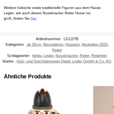
Weitere hübsche sowie traditionelle Figuren aus dem Hause
Legler, wie auch diesen Nussknacker Reiter Husar rot,
groß, finden Sie
hier
.
Artikelnummer:
LG12/7B
Kategorien:
ab 20cm
,
Besonderes
,
Husaren
,
Neuheiten 2025
,
Reiter
Schlagwörter:
farbig
,
Legler
,
Nussknacker
,
Reiter
,
Reiterlein
Marke:
Holz- und Drechslerwaren Dieter Legler GmbH & Co. KG
Ähnliche Produkte