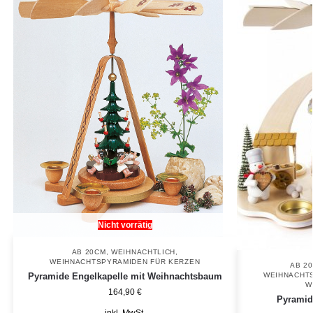
Nicht vorrätig
AB 20CM
,
WEIHNACHTLICH
,
WEIHNACHTSPYRAMIDEN FÜR KERZEN
AB 2
WEIHNACHTS
Pyramide Engelkapelle mit Weihnachtsbaum
W
164,90
€
Pyramid