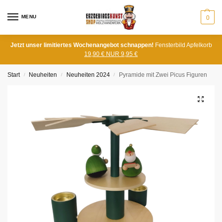
MENU
0
Jetzt unser limitiertes Wochenangebot schnappen!
Fensterbild Apfelkorb
19,90 € NUR 9,95 €
Start
Neuheiten
Neuheiten 2024
Pyramide mit Zwei Picus Figuren
/
/
/