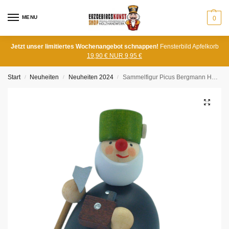
MENU
0
Jetzt unser limitiertes Wochenangebot schnappen!
Fensterbild Apfelkorb
19,90 € NUR 9,95 €
Start
Neuheiten
Neuheiten 2024
Sammelfigur Picus Bergmann Hauer
/
/
/