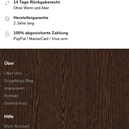
14 Tage Rückgaberecht
Ohne Wenn und Aber
Herstellergarantie
2 Jahre lang
100% abgesicherte Zahlung
PayPal / MasterCard / Visa uvm.
Über
Über Uns
Erzgebirge Blog
Impressum
Kontakt
Datenschutz
Hilfe
Mein Account