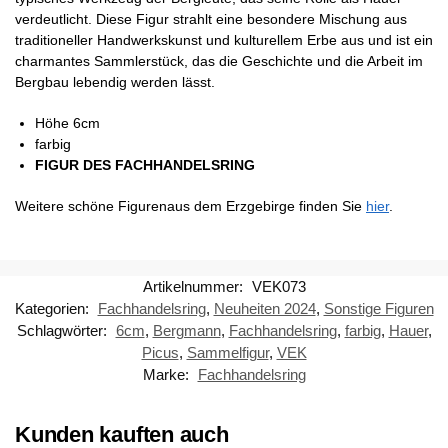
verdeutlicht. Diese Figur strahlt eine besondere Mischung aus
traditioneller Handwerkskunst und kulturellem Erbe aus und ist ein
charmantes Sammlerstück, das die Geschichte und die Arbeit im
Bergbau lebendig werden lässt.
Höhe 6cm
farbig
FIGUR DES FACHHANDELSRING
Weitere schöne Figurenaus dem Erzgebirge finden Sie
hier
.
Artikelnummer:
VEK073
Kategorien:
Fachhandelsring
,
Neuheiten 2024
,
Sonstige Figuren
Schlagwörter:
6cm
,
Bergmann
,
Fachhandelsring
,
farbig
,
Hauer
,
Picus
,
Sammelfigur
,
VEK
Marke:
Fachhandelsring
Kunden kauften auch