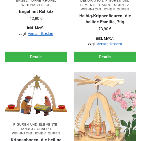
ENGEL - OHNE KRONE
,
DEKORATION
,
FIGUREN UND
WEIHNACHTLICH
ELEMENTE
,
HANDGESCHNITZT
,
WEIHNACHTLICHE FIGUREN
Engel mit Rehkitz
Helbig-Krippenfiguren, die
42,90
€
heilige Familie, 3tlg
inkl. MwSt.
73,90
€
zzgl.
Versandkosten
inkl. MwSt.
zzgl.
Versandkosten
Details
Details
FIGUREN UND ELEMENTE
,
HANDGESCHNITZT
,
WEIHNACHTLICHE FIGUREN
Krippenbogen, die heilige