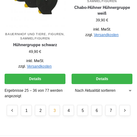
SAMMELFIGUREN
Chabo-Hühner Hühnergruppe
weiß
39,90
€
inkl. MwSt.
BAUERNHOF UND TIERE
,
FIGUREN
,
zzgl.
Versandkosten
SAMMELFIGUREN
Hühnergruppe schwarz
49,90
€
inkl. MwSt.
zzgl.
Versandkosten
Details
Details
Ergebnisse 25 – 36 von 77 werden
angezeigt
1
2
3
4
5
6
7