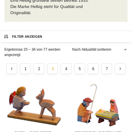
Emil Helbig gründete seinen Betrieb 1933.
Die Marke Helbig steht für Qualität und
Originalität.
FILTER ANZEIGEN
Ergebnisse 25 – 36 von 77 werden
angezeigt
1
2
3
4
5
6
7