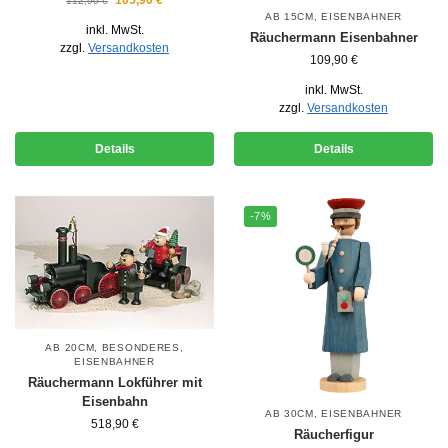
105,90
€
112,90
€
AB 15CM
,
EISENBAHNER
inkl. MwSt.
Räuchermann Eisenbahner
zzgl.
Versandkosten
109,90
€
inkl. MwSt.
zzgl.
Versandkosten
Details
Details
-7%
AB 20CM
,
BESONDERES
,
EISENBAHNER
Räuchermann Lokführer mit
Eisenbahn
AB 30CM
,
EISENBAHNER
518,90
€
Räucherfigur