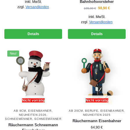
Bahnhofsvorsteher
inkl. MwSt.
zzgl.
Versandkosten
98,90
€
105,90
€
inkl. MwSt.
zzgl.
Versandkosten
Details
Details
Neu!
Nicht vorrätig
Nicht vorrätig
AB 9CM
,
EISENBAHNER
,
AB 20CM
,
BERUFE
,
EISENBAHNER
,
NEUHEITEN 2026
,
NEUHEITEN 2025
SCHNEEMÄNNER
,
SCHNEEMÄNNER
Räuchermann Eisenbahner
Räuchermann Schneemann
64,90
€