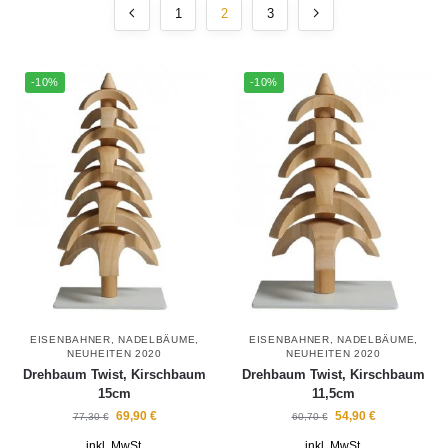
1
2
3
-10%
-10%
EISENBAHNER
,
NADELBÄUME
,
EISENBAHNER
,
NADELBÄUME
,
NEUHEITEN 2020
NEUHEITEN 2020
Drehbaum Twist, Kirschbaum
Drehbaum Twist, Kirschbaum
15cm
11,5cm
69,90
€
54,90
€
77,30
€
60,70
€
inkl. MwSt.
inkl. MwSt.