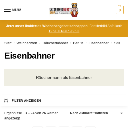
MENU
0
Jetzt unser limitiertes Wochenangebot schnappen!
Fensterbild Apfelkorb
19,90 € NUR 9,95 €
Start
Weihnachten
Räuchermänner
Berufe
Eisenbahner
Seite 2
/
/
/
/
/
Eisenbahner
Räuchermann als Eisenbahner
FILTER ANZEIGEN
Ergebnisse 13 – 24 von 26 werden
angezeigt