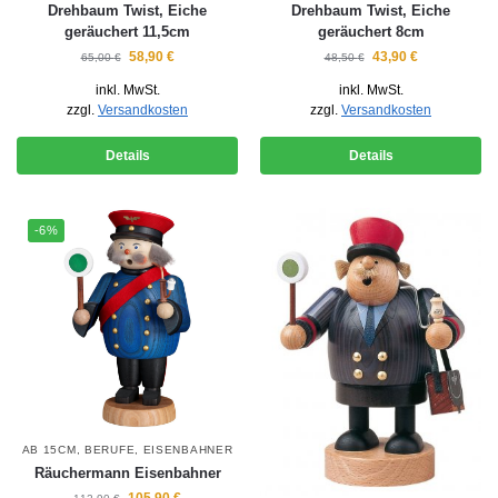
Drehbaum Twist, Eiche
Drehbaum Twist, Eiche
geräuchert 11,5cm
geräuchert 8cm
58,90
€
43,90
€
65,00
€
48,50
€
inkl. MwSt.
inkl. MwSt.
zzgl.
Versandkosten
zzgl.
Versandkosten
Details
Details
-6%
AB 15CM
,
BERUFE
,
EISENBAHNER
Räuchermann Eisenbahner