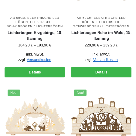
AB 50CM
,
ELEKTRISCHE LED
AB 50CM
,
ELEKTRISCHE LED
BÖGEN
,
ELEKTRISCHE
BÖGEN
,
ELEKTRISCHE
SCHWIBBÖGEN / LICHTERBÖGEN
SCHWIBBÖGEN / LICHTERBÖGEN
Lichterbogen Erzgebirge, 10-
Lichterbogen Rehe im Wald, 15-
flammig
flammig
184,90
€
–
193,90
€
229,90
€
–
239,90
€
inkl. MwSt.
inkl. MwSt.
zzgl.
Versandkosten
zzgl.
Versandkosten
Details
Details
Neu!
Neu!