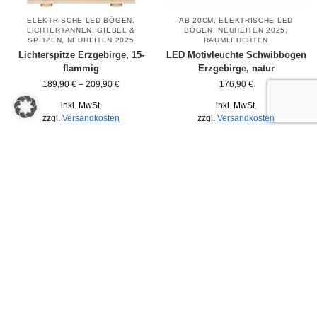
ELEKTRISCHE LED BÖGEN
,
AB 20CM
,
ELEKTRISCHE LED
LICHTERTANNEN, GIEBEL &
BÖGEN
,
NEUHEITEN 2025
,
SPITZEN
,
NEUHEITEN 2025
RAUMLEUCHTEN
Lichterspitze Erzgebirge, 15-
LED Motivleuchte Schwibbogen
flammig
Erzgebirge, natur
189,90
€
–
209,90
€
176,90
€
inkl. MwSt.
inkl. MwSt.
zzgl.
Versandkosten
zzgl.
Versandkosten
Details
Details
Zahlung auf Rechnung
Bequem nach Erhalt der Ware
14 Tage Rückgaberecht
Ohne Wenn und Aber
Herstellergarantie
2 Jahre lang