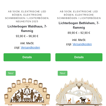
AB 50CM
,
ELEKTRISCHE LED
AB 50CM
,
ELEKTRISCHE LED
BÖGEN
,
ELEKTRISCHE
BÖGEN
,
ELEKTRISCHE
SCHWIBBÖGEN / LICHTERBÖGEN
,
SCHWIBBÖGEN / LICHTERBÖGEN
NEUHEITEN 2025
Lichterbogen Bethlehem, 7-
Lichterbogen Waldhaus, 7-
flammig
flammig
89,90
€
–
92,90
€
93,90
€
–
96,90
€
inkl. MwSt.
inkl. MwSt.
zzgl.
Versandkosten
zzgl.
Versandkosten
Details
Details
Neu!
Neu!