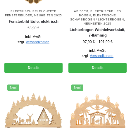
ELEKTRISCH BELEUCHTETE
AB 50CM
,
ELEKTRISCHE LED
FENSTERBILDER
,
NEUHEITEN 2025
BÖGEN
,
ELEKTRISCHE
SCHWIBBÖGEN / LICHTERBÖGEN
,
Fensterbild Eule, elektrisch
NEUHEITEN 2025
53,90
€
Lichterbogen Wichtelwerkstatt,
7-flammig
inkl. MwSt.
97,90
€
–
101,90
€
zzgl.
Versandkosten
inkl. MwSt.
zzgl.
Versandkosten
Details
Details
Neu!
Neu!