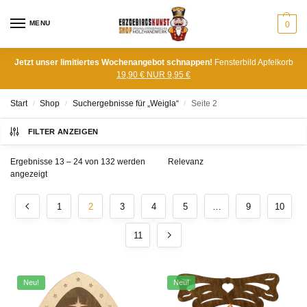
MENU
0
Jetzt unser limitiertes Wochenangebot schnappen!
Fensterbild Apfelkorb
19,90 € NUR 9,95 €
Start
Shop
Suchergebnisse für „Weigla“
Seite 2
/
/
/
FILTER ANZEIGEN
Ergebnisse 13 – 24 von 132 werden
angezeigt
1
2
3
4
5
…
9
10
11
Neu!
Neu!