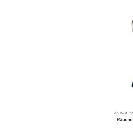
AB 9CM
,
B
Räuche