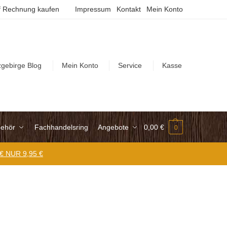
 Rechnung kaufen
Impressum
Kontakt
Mein Konto
zgebirge Blog
Mein Konto
Service
Kasse
ehör
Fachhandelsring
Angebote
0,00
€
0
 € NUR 9,95 €