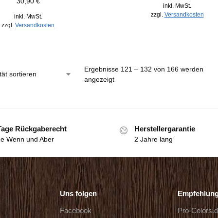
30,90
€
inkl. MwSt.
zzgl.
Versandkosten
inkl. MwSt.
zzgl.
Versandkosten
Ergebnisse 121 – 132 von 166 werden
angezeigt
Tage Rückgaberecht
Herstellergarantie
e Wenn und Aber
2 Jahre lang
Uns folgen
Empfehlun
Facebook
Pro-Colors.