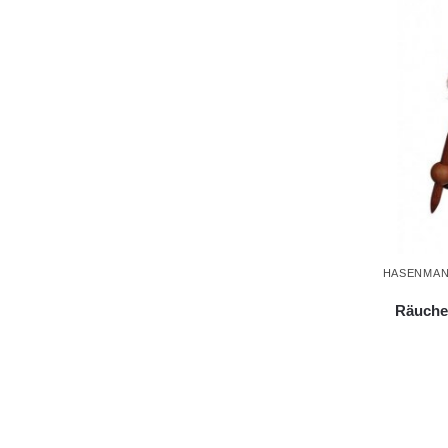
HASENMA
Räuche