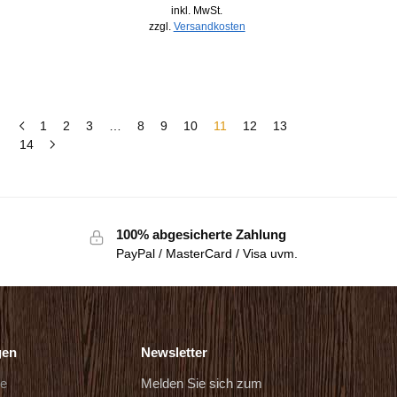
inkl. MwSt.
zzgl.
Versandkosten
1
2
3
…
8
9
10
11
12
13
14
100% abgesicherte Zahlung
PayPal / MasterCard / Visa uvm.
gen
Newsletter
de
Melden Sie sich zum