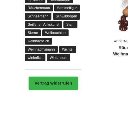
Räuchermann
Sammelfigur
Schneemann
Schwibbogen
Seiffener Volkskunst
Stern
Sterne
Weihnachten
weihnachtlich
AB 9CM
Räuc
Weihnachtsmann
Wichtel
Weihna
winterlich
Winterstern
Vertrag widerrufen