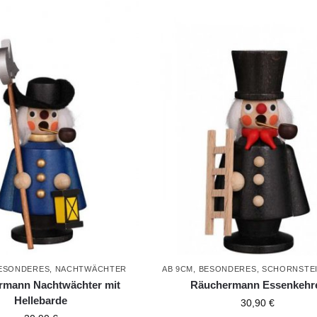
ESONDERES
,
NACHTWÄCHTER
AB 9CM
,
BESONDERES
,
SCHORNSTE
rmann Nachtwächter mit
Räuchermann Essenkehr
Hellebarde
30,90
€