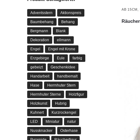
AB 15CM
,
Adventsstern
Aktionspreis
Räucher
Baumbehang
Behang
Bergmann
Blank
Dekoration
ellmann
Engel
Engel mit Krone
Erzgebirge
Eule
farbig
gebeizt
Geschenkidee
Handarbeit
handbemalt
Hase
Herrnhuter Stern
Herrnhuter Sterne
Holzfigur
Holzkunst
Hubrig
Kuhnert
Kurzrockengel
LED
Miniatur
natur
Nussknacker
Osterhase
Pyramide
Räucherfigur