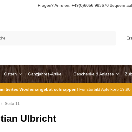
Fragen? Anrufen: +49(0)6056 983670
Bequem auf
Suchen
Er
Ostern
Ganzjahres-Artikel
Geschenke & Anlässe
Zub
 limitiertes Wochenangebot schnappen!
Fensterbild Apfelkorb
19,90
Seite 11
/
tian Ulbricht