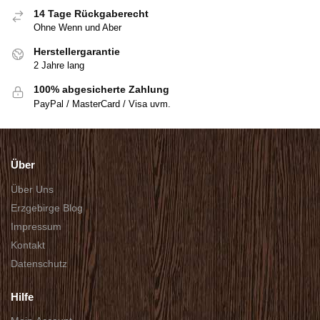
14 Tage Rückgaberecht
Ohne Wenn und Aber
Herstellergarantie
2 Jahre lang
100% abgesicherte Zahlung
PayPal / MasterCard / Visa uvm.
Über
Über Uns
Erzgebirge Blog
Impressum
Kontakt
Datenschutz
Hilfe