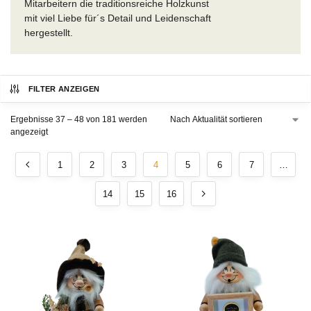
Mitarbeitern die traditionsreiche Holzkunst
mit viel Liebe für´s Detail und Leidenschaft
hergestellt.
FILTER ANZEIGEN
Ergebnisse 37 – 48 von 181 werden
angezeigt
1
2
3
4
5
6
7
…
14
15
16