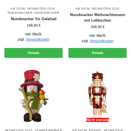
AB 30CM
,
NEUHEITEN 2024
,
AB 30CM
,
NEUHEITEN 2024
NUSSKNACKER
,
NUSSKNACKER
Nussknacker Weihnachtsmann
Nussknacker Sir Galahad
mit Lebkuchen
198,90
€
348,90
€
inkl. MwSt.
inkl. MwSt.
zzgl.
Versandkosten
zzgl.
Versandkosten
Details
Details
Nicht vorrätig
NEUHEITEN 2025
,
SCHNEEMÄNNER
AB 30CM
,
KÖNIGE
,
NEUHEITEN