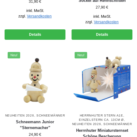
Sockel auf Rennschlitten
31,90
€
27,90
€
inkl. MwSt.
zzgl.
Versandkosten
inkl. MwSt.
zzgl.
Versandkosten
Details
Details
Neu!
Neu!
NEUHEITEN 2026
,
SCHNEEMÄNNER
HERRNHUTER STERN A1E,
EINZELSTERN CA. 13CM Ø
,
Schneemann Junior
NEUHEITEN 2026
,
SCHNEEMÄNNER
“Sternemacher”
Herrnhuter Miniatursternset
24,90
€
Schöne Bescherung