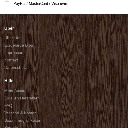
PayPal / MasterCard / Visa uvm.
Über
Über Uns
Erzgebirge Blog
Impressum
Kontakt
Datenschutz
Hilfe
Mein Account
Zu allen Herstellern
FAQ
Versand & Kosten
Bezahlmöglichkeiten
Kontakt