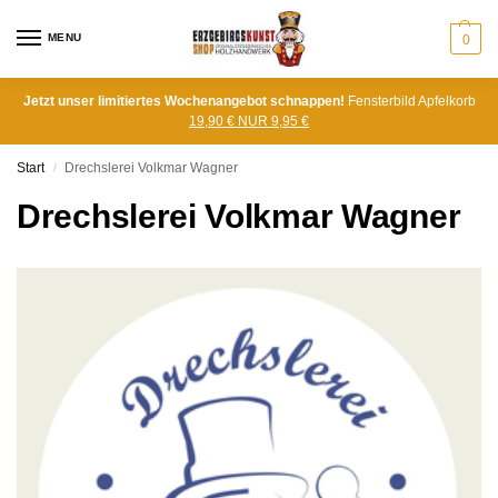
MENU
0
Jetzt unser limitiertes Wochenangebot schnappen!
Fensterbild Apfelkorb
19,90 € NUR 9,95 €
Start
Drechslerei Volkmar Wagner
/
Drechslerei Volkmar Wagner