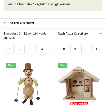
die mit höchster Sorgfalt gefertigt werden.
FILTER ANZEIGEN
Ergebnisse 1 – 12 von 114 werden
angezeigt
1
2
3
4
…
8
9
10
Neu!
Neu!
Nicht vorrätig