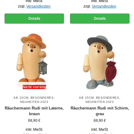
inkl. MwSt.
inkl. MwSt.
zzgl.
Versandkosten
zzgl.
Versandkosten
Details
Details
Nicht vorrätig
AB 15CM
,
BESONDERES
,
AB 15CM
,
BESONDERES
,
NEUHEITEN 2023
NEUHEITEN 2023
Räuchermann Rudi mit Laterne,
Räuchermann Rudi mit Schirm,
braun
grau
68,90
€
68,90
€
inkl. MwSt.
inkl. MwSt.