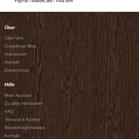
PayPal / MasterCard / Visa uvm.
Über
Über Uns
Erzgebirge Blog
Impressum
Kontakt
Datenschutz
Hilfe
Mein Account
Zu allen Herstellern
FAQ
Versand & Kosten
Bezahlmöglichkeiten
Kontakt