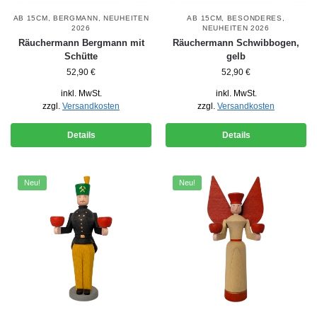
AB 15CM
,
BERGMANN
,
NEUHEITEN
AB 15CM
,
BESONDERES
,
2026
NEUHEITEN 2026
Räuchermann Bergmann mit
Räuchermann Schwibbogen,
Schütte
gelb
52,90
€
52,90
€
inkl. MwSt.
inkl. MwSt.
zzgl.
Versandkosten
zzgl.
Versandkosten
Details
Details
Neu!
Neu!