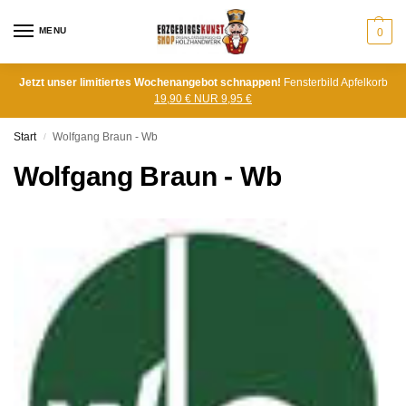
MENU
0
Jetzt unser limitiertes Wochenangebot schnappen!
Fensterbild Apfelkorb
19,90 € NUR 9,95 €
Start
Wolfgang Braun - Wb
/
Wolfgang Braun - Wb