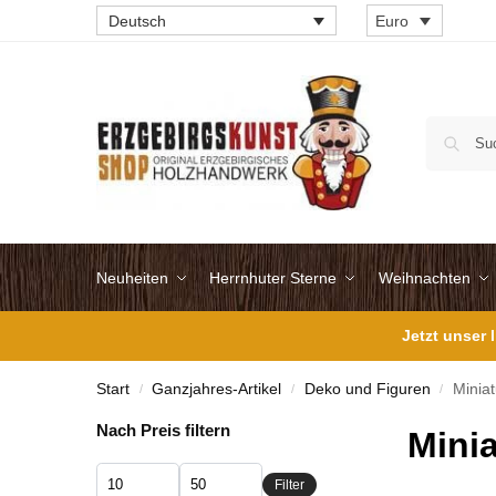
Deutsch
Euro
Neuheiten
Herrnhuter Sterne
Weihnachten
Jetzt unser
Start
Ganzjahres-Artikel
Deko und Figuren
Minia
/
/
/
Nach Preis filtern
Mini
Filter