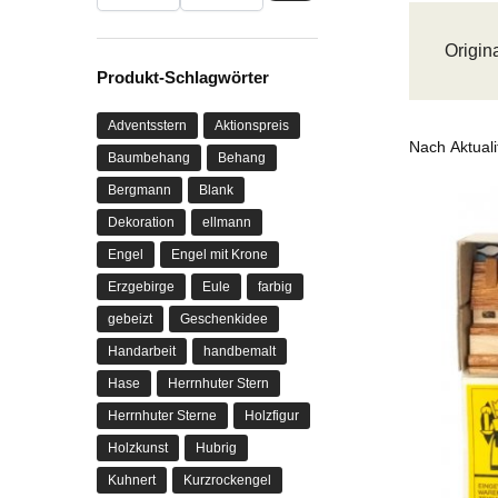
Origin
Produkt-Schlagwörter
Adventsstern
Aktionspreis
Baumbehang
Behang
Bergmann
Blank
Dekoration
ellmann
Engel
Engel mit Krone
Erzgebirge
Eule
farbig
gebeizt
Geschenkidee
Handarbeit
handbemalt
Hase
Herrnhuter Stern
Herrnhuter Sterne
Holzfigur
Holzkunst
Hubrig
Kuhnert
Kurzrockengel