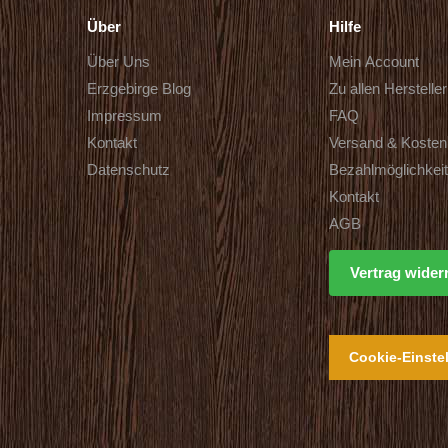
Über
Hilfe
Über Uns
Mein Account
Erzgebirge Blog
Zu allen Herstelle
Impressum
FAQ
Kontakt
Versand & Kosten
Datenschutz
Bezahlmöglichkei
Kontakt
AGB
Vertrag wider
Cookie-Einste