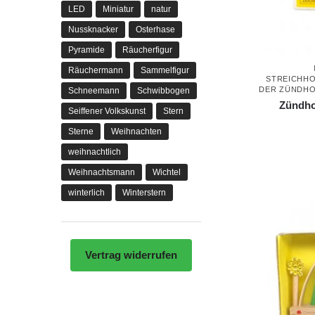
LED
Miniatur
natur
Nussknacker
Osterhase
Pyramide
Räucherfigur
Räuchermann
Sammelfigur
STREICHH
DER ZÜNDH
Schneemann
Schwibbogen
Zündho
Seiffener Volkskunst
Stern
Sterne
Weihnachten
weihnachtlich
Weihnachtsmann
Wichtel
winterlich
Winterstern
Vertrag widerrufen