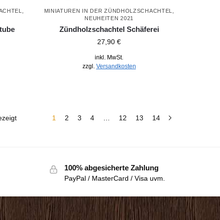
HACHTEL
,
MINIATUREN IN DER ZÜNDHOLZSCHACHTEL
,
NEUHEITEN 2021
tube
Zündholzschachtel Schäferei
27,90
€
inkl. MwSt.
zzgl.
Versandkosten
zeigt
1
2
3
4
…
12
13
14
100% abgesicherte Zahlung
PayPal / MasterCard / Visa uvm.