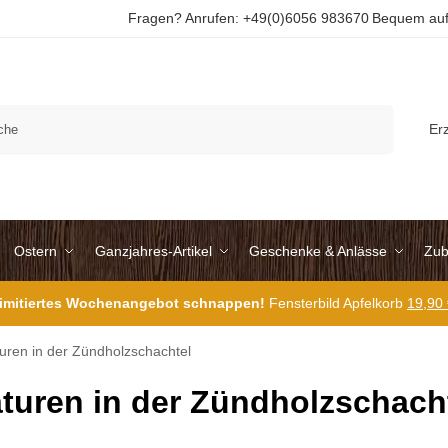
Fragen? Anrufen: +49(0)6056 983670
Bequem auf
Suchen
Er
Ostern
Ganzjahres-Artikel
Geschenke & Anlässe
Zub
 limitiertes Wochenangebot schnappen!
Fensterbild Apfelkorb
19,90
turen in der Zündholzschachtel
aturen in der Zündholzschach