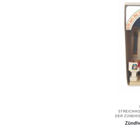
STREICHH
DER ZÜNDH
Zündho