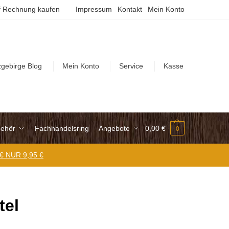
 Rechnung kaufen
Impressum
Kontakt
Mein Konto
zgebirge Blog
Mein Konto
Service
Kasse
ehör
Fachhandelsring
Angebote
0,00
€
0
 € NUR 9,95 €
tel