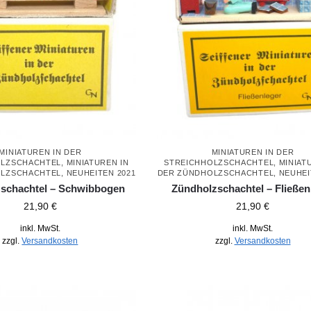
MINIATUREN IN DER
MINIATUREN IN DER
OLZSCHACHTEL
,
MINIATUREN IN
STREICHHOLZSCHACHTEL
,
MINIAT
OLZSCHACHTEL
,
NEUHEITEN 2021
DER ZÜNDHOLZSCHACHTEL
,
NEUHEI
schachtel – Schwibbogen
Zündholzschachtel – Fließen
21,90
€
21,90
€
inkl. MwSt.
inkl. MwSt.
zzgl.
Versandkosten
zzgl.
Versandkosten