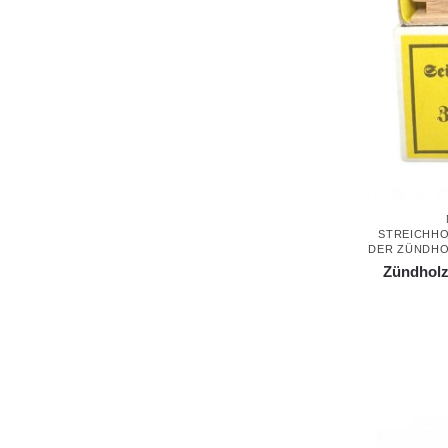
STREICHH
DER ZÜNDH
Zündholz