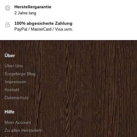
Herstellergarantie
2 Jahre lang
100% abgesicherte Zahlung
PayPal / MasterCard / Visa uvm.
Über
Über Uns
Erzgebirge Blog
Impressum
Kontakt
Datenschutz
Hilfe
Mein Account
Zu allen Herstellern