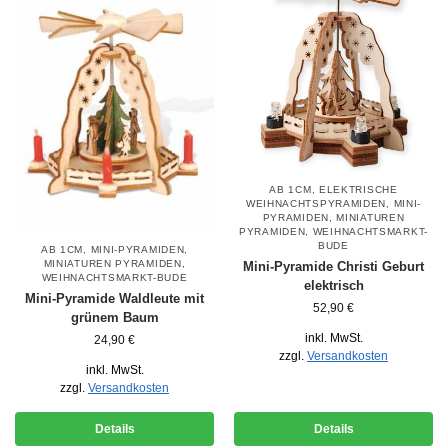
AB 1CM
,
ELEKTRISCHE
WEIHNACHTSPYRAMIDEN
,
MINI-
PYRAMIDEN
,
MINIATUREN
PYRAMIDEN
,
WEIHNACHTSMARKT-
BUDE
AB 1CM
,
MINI-PYRAMIDEN
,
MINIATUREN PYRAMIDEN
,
Mini-Pyramide Christi Geburt
WEIHNACHTSMARKT-BUDE
elektrisch
Mini-Pyramide Waldleute mit
52,90
€
grünem Baum
inkl. MwSt.
24,90
€
zzgl.
Versandkosten
inkl. MwSt.
zzgl.
Versandkosten
Details
Details