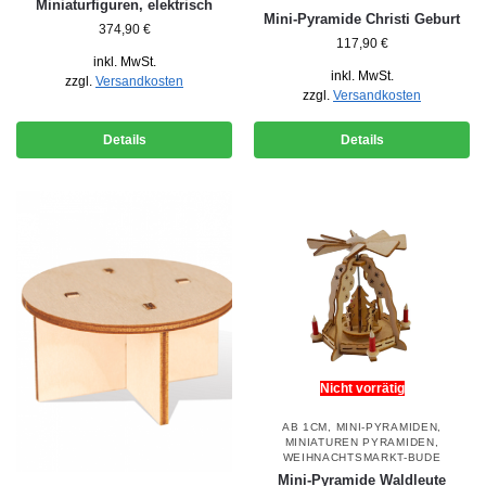
Miniaturfiguren, elektrisch
Mini-Pyramide Christi Geburt
374,90
€
117,90
€
inkl. MwSt.
inkl. MwSt.
zzgl.
Versandkosten
zzgl.
Versandkosten
Details
Details
Nicht vorrätig
AB 1CM
,
MINI-PYRAMIDEN
,
MINIATUREN PYRAMIDEN
,
WEIHNACHTSMARKT-BUDE
Mini-Pyramide Waldleute