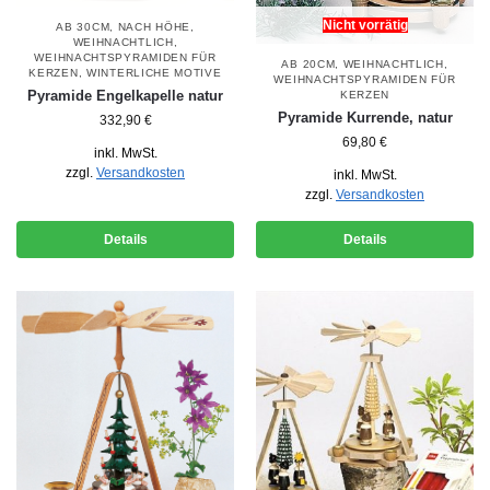
Nicht vorrätig
AB 30CM
,
NACH HÖHE
,
WEIHNACHTLICH
,
WEIHNACHTSPYRAMIDEN FÜR
AB 20CM
,
WEIHNACHTLICH
,
KERZEN
,
WINTERLICHE MOTIVE
WEIHNACHTSPYRAMIDEN FÜR
Pyramide Engelkapelle natur
KERZEN
Pyramide Kurrende, natur
332,90
€
69,80
€
inkl. MwSt.
zzgl.
Versandkosten
inkl. MwSt.
zzgl.
Versandkosten
Details
Details