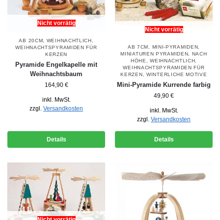
Nicht vorrätig
Nicht vorrätig
AB 20CM
,
WEIHNACHTLICH
,
AB 7CM
,
MINI-PYRAMIDEN
,
WEIHNACHTSPYRAMIDEN FÜR
MINIATUREN PYRAMIDEN
,
NACH
KERZEN
HÖHE
,
WEIHNACHTLICH
,
Pyramide Engelkapelle mit
WEIHNACHTSPYRAMIDEN FÜR
Weihnachtsbaum
KERZEN
,
WINTERLICHE MOTIVE
Mini-Pyramide Kurrende farbig
164,90
€
49,90
€
inkl. MwSt.
zzgl.
Versandkosten
inkl. MwSt.
zzgl.
Versandkosten
Details
Details
Nicht vorrätig