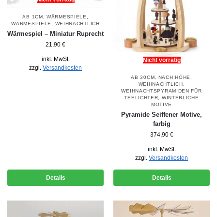
AB 1CM
,
WÄRMESPIELE
,
WÄRMESPIELE
,
WEIHNACHTLICH
Wärmespiel – Miniatur Ruprecht
21,90
€
inkl. MwSt.
Nicht vorrätig
zzgl.
Versandkosten
AB 30CM
,
NACH HÖHE
,
WEIHNACHTLICH
,
WEIHNACHTSPYRAMIDEN FÜR
TEELICHTER
,
WINTERLICHE
MOTIVE
Pyramide Seiffener Motive,
farbig
374,90
€
inkl. MwSt.
zzgl.
Versandkosten
Details
Details