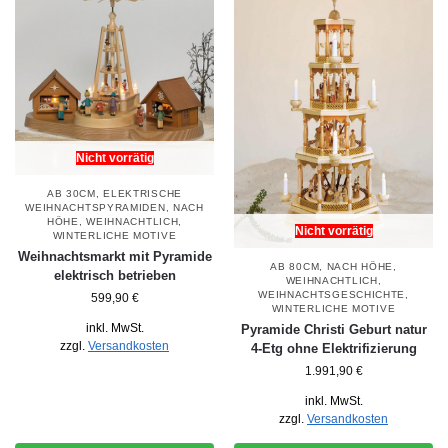
Nicht vorrätig
AB 30CM
,
ELEKTRISCHE
WEIHNACHTSPYRAMIDEN
,
NACH
HÖHE
,
WEIHNACHTLICH
,
Nicht vorrätig
WINTERLICHE MOTIVE
Weihnachtsmarkt mit Pyramide
AB 80CM
,
NACH HÖHE
,
elektrisch betrieben
WEIHNACHTLICH
,
WEIHNACHTSGESCHICHTE
,
599,90
€
WINTERLICHE MOTIVE
inkl. MwSt.
Pyramide Christi Geburt natur
zzgl.
Versandkosten
4-Etg ohne Elektrifizierung
1.991,90
€
inkl. MwSt.
zzgl.
Versandkosten