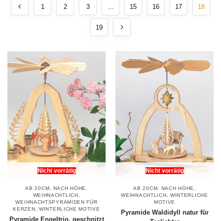
1
2
3
…
15
16
17
18
19
Nicht vorrätig
Nicht vorrätig
AB 20CM
,
NACH HÖHE
,
AB 20CM
,
NACH HÖHE
,
WEIHNACHTLICH
,
WEIHNACHTLICH
,
WINTERLICHE
WEIHNACHTSPYRAMIDEN FÜR
MOTIVE
KERZEN
,
WINTERLICHE MOTIVE
Pyramide Waldidyll natur für
Pyramide Engeltrio, geschnitzt