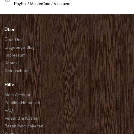
PayPal / MasterCard / Visa uvm.
Über
Über Uns
Erzgebirge Blog
Impressum
Kontakt
Datenschutz
Hilfe
Mein Account
Zu allen Herstellern
FAQ
Versand & Kosten
Bezahlmöglichkeiten
Kontakt