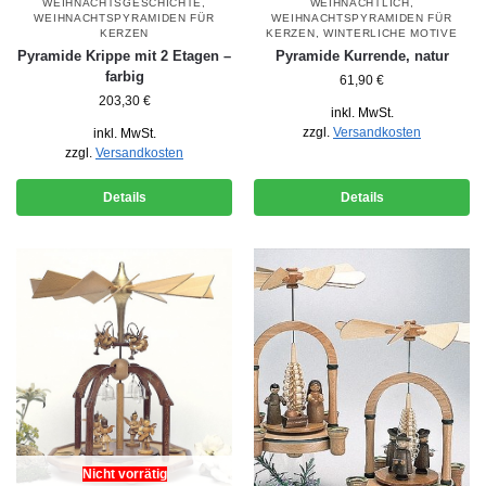
WEIHNACHTSGESCHICHTE
,
WEIHNACHTLICH
,
WEIHNACHTSPYRAMIDEN FÜR
WEIHNACHTSPYRAMIDEN FÜR
KERZEN
KERZEN
,
WINTERLICHE MOTIVE
Pyramide Krippe mit 2 Etagen –
Pyramide Kurrende, natur
farbig
61,90
€
203,30
€
inkl. MwSt.
zzgl.
Versandkosten
inkl. MwSt.
zzgl.
Versandkosten
Details
Details
Nicht vorrätig