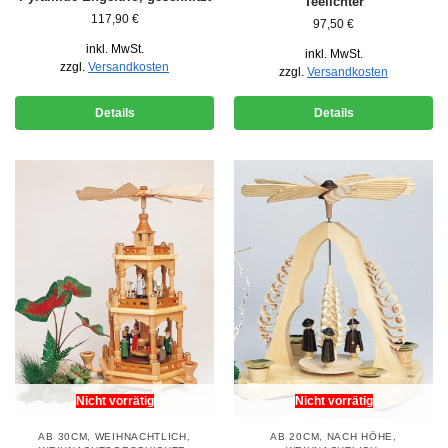
Teelichter
117,90
€
97,50
€
inkl. MwSt.
inkl. MwSt.
zzgl.
Versandkosten
zzgl.
Versandkosten
Details
Details
Nicht vorrätig
Nicht vorrätig
AB 30CM
,
WEIHNACHTLICH
,
AB 20CM
,
NACH HÖHE
,