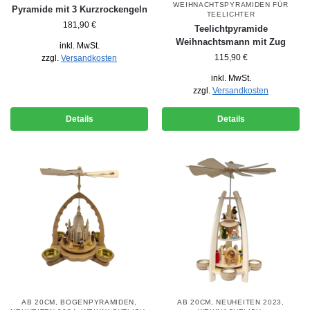
WEIHNACHTSPYRAMIDEN FÜR
Pyramide mit 3 Kurzrockengeln
TEELICHTER
181,90
€
Teelichtpyramide
Weihnachtsmann mit Zug
inkl. MwSt.
115,90
€
zzgl.
Versandkosten
inkl. MwSt.
zzgl.
Versandkosten
Details
Details
AB 20CM
,
BOGENPYRAMIDEN
,
AB 20CM
,
NEUHEITEN 2023
,