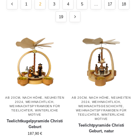
1
2
3
4
5
…
17
18
19
AB 20CM
,
NACH HÖHE
,
NEUHEITEN
AB 20CM
,
NACH HÖHE
,
NEUHEITEN
2024
,
WEIHNACHTLICH
,
2024
,
WEIHNACHTLICH
,
WEIHNACHTSPYRAMIDEN FÜR
WEIHNACHTSGESCHICHTE
,
TEELICHTER
,
WINTERLICHE
WEIHNACHTSPYRAMIDEN FÜR
MOTIVE
TEELICHTER
,
WINTERLICHE
MOTIVE
Teelichtkugelpyramide Christi
Teelichtpyramide Christi
Geburt
Geburt, natur
187,90
€