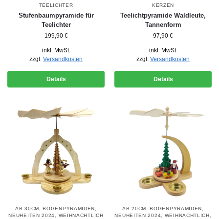
TEELICHTER
KERZEN
Stufenbaumpyramide für
Teelichtpyramide Waldleute,
Teelichter
Tannenform
199,90
€
97,90
€
inkl. MwSt.
inkl. MwSt.
zzgl.
Versandkosten
zzgl.
Versandkosten
Details
Details
AB 30CM
,
BOGENPYRAMIDEN
,
AB 20CM
,
BOGENPYRAMIDEN
,
NEUHEITEN 2024
,
WEIHNACHTLICH
NEUHEITEN 2024
,
WEIHNACHTLICH
,