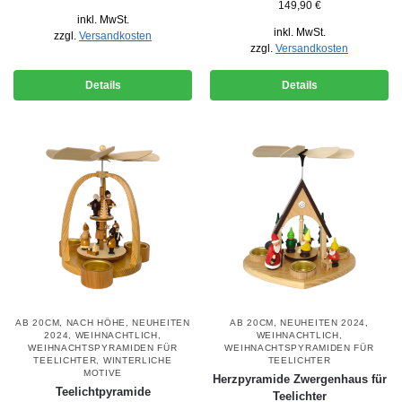
149,90
€
inkl. MwSt.
inkl. MwSt.
zzgl.
Versandkosten
zzgl.
Versandkosten
Details
Details
AB 20CM
,
NACH HÖHE
,
NEUHEITEN
AB 20CM
,
NEUHEITEN 2024
,
2024
,
WEIHNACHTLICH
,
WEIHNACHTLICH
,
WEIHNACHTSPYRAMIDEN FÜR
WEIHNACHTSPYRAMIDEN FÜR
TEELICHTER
,
WINTERLICHE
TEELICHTER
MOTIVE
Herzpyramide Zwergenhaus für
Teelichtpyramide
Teelichter