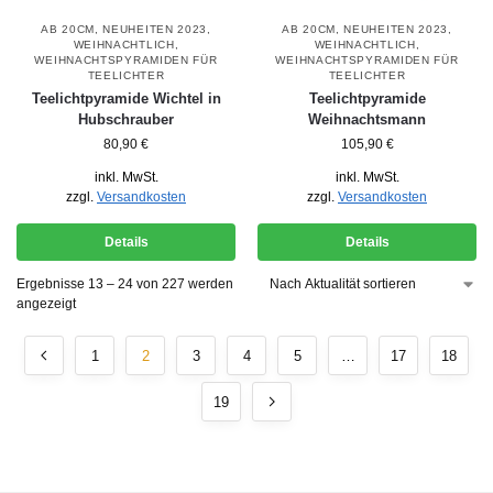
AB 20CM
,
NEUHEITEN 2023
,
AB 20CM
,
NEUHEITEN 2023
,
WEIHNACHTLICH
,
WEIHNACHTLICH
,
WEIHNACHTSPYRAMIDEN FÜR
WEIHNACHTSPYRAMIDEN FÜR
TEELICHTER
TEELICHTER
Teelichtpyramide Wichtel in
Teelichtpyramide
Hubschrauber
Weihnachtsmann
80,90
€
105,90
€
inkl. MwSt.
inkl. MwSt.
zzgl.
Versandkosten
zzgl.
Versandkosten
Details
Details
Ergebnisse 13 – 24 von 227 werden
angezeigt
1
2
3
4
5
…
17
18
19