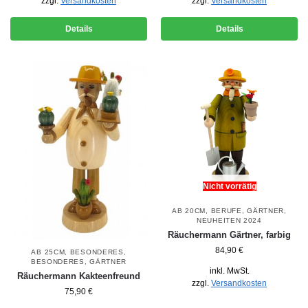
zzgl.
Versandkosten
zzgl.
Versandkosten
Details
Details
Nicht vorrätig
AB 20CM
,
BERUFE
,
GÄRTNER
,
NEUHEITEN 2024
Räuchermann Gärtner, farbig
84,90
€
AB 25CM
,
BESONDERES
,
BESONDERES
,
GÄRTNER
inkl. MwSt.
Räuchermann Kakteenfreund
zzgl.
Versandkosten
75,90
€