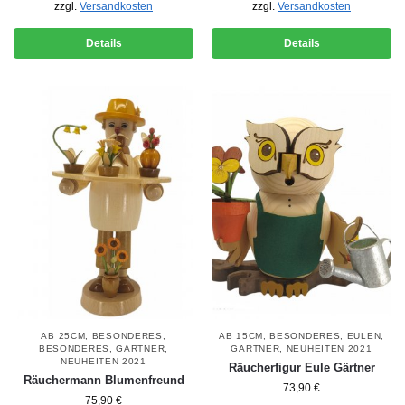
zzgl.
Versandkosten
zzgl.
Versandkosten
Details
Details
AB 25CM
,
BESONDERES
,
AB 15CM
,
BESONDERES
,
EULEN
,
BESONDERES
,
GÄRTNER
,
GÄRTNER
,
NEUHEITEN 2021
NEUHEITEN 2021
Räucherfigur Eule Gärtner
Räuchermann Blumenfreund
73,90
€
75,90
€