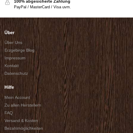
100% abgesicherte Zahlung
PayPal / MasterCard / Visa uvm.
Über
Über Uns
Erzgebirge Blog
Impressum
Kontakt
Datenschutz
Hilfe
Mein Account
Zu allen Herstellern
FAQ
Versand & Kosten
Bezahlmöglichkeiten