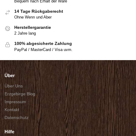
Bequem nach Erhalt der Ware
14 Tage Rückgaberecht
Ohne Wenn und Aber
Herstellergarantie
2 Jahre lang
100% abgesicherte Zahlung
PayPal / MasterCard / Visa uvm.
Über
Über Uns
Erzgebirge Blog
Impressum
Kontakt
Datenschutz
Hilfe