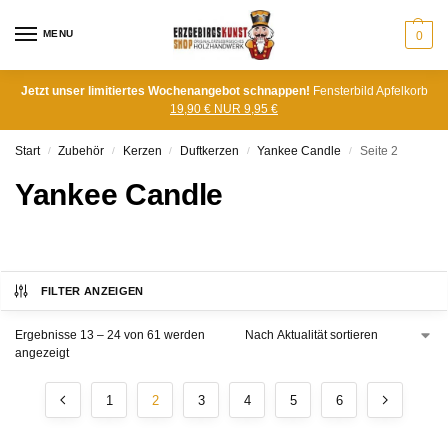
MENU
0
Jetzt unser limitiertes Wochenangebot schnappen!
Fensterbild Apfelkorb
19,90 € NUR 9,95 €
Start
Zubehör
Kerzen
Duftkerzen
Yankee Candle
Seite 2
/
/
/
/
/
Yankee Candle
FILTER ANZEIGEN
Ergebnisse 13 – 24 von 61 werden
angezeigt
1
2
3
4
5
6