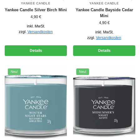
YANKEE CANDLE
YANKEE CANDLE
Yankee Candle Silver Birch Mini
Yankee Candle Bayside Cedar
Mini
4,90
€
4,90
€
inkl. MwSt.
zzgl.
Versandkosten
inkl. MwSt.
zzgl.
Versandkosten
Details
Details
Neu!
Neu!