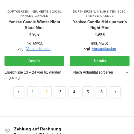
DUFTKERZEN
,
NEUHEITEN 2026
,
DUFTKERZEN
,
NEUHEITEN 2026
,
YANKEE CANDLE
YANKEE CANDLE
Yankee Candle Winter Night
Yankee Candle Midsummer’s
Stars Mini
Night Mini
4,90
€
4,90
€
inkl. MwSt.
inkl. MwSt.
zzgl.
Versandkosten
zzgl.
Versandkosten
Details
Details
Ergebnisse 13 – 24 von 61 werden
angezeigt
1
2
3
4
5
6
Zahlung auf Rechnung