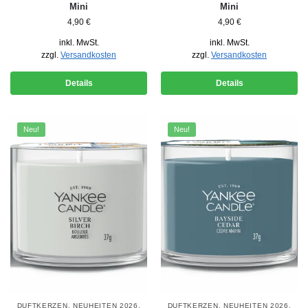
Mini
Mini
4,90
€
4,90
€
inkl. MwSt.
inkl. MwSt.
zzgl.
Versandkosten
zzgl.
Versandkosten
Details
Details
Neu!
Neu!
DUFTKERZEN
,
NEUHEITEN 2026
,
DUFTKERZEN
,
NEUHEITEN 2026
,