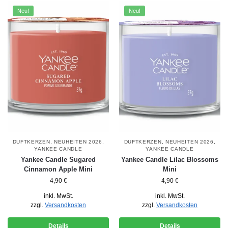
Neu!
Neu!
DUFTKERZEN
,
NEUHEITEN 2026
,
DUFTKERZEN
,
NEUHEITEN 2026
,
YANKEE CANDLE
YANKEE CANDLE
Yankee Candle Sugared
Yankee Candle Lilac Blossoms
Cinnamon Apple Mini
Mini
4,90
€
4,90
€
inkl. MwSt.
inkl. MwSt.
zzgl.
Versandkosten
zzgl.
Versandkosten
Details
Details