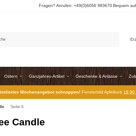
Fragen? Anrufen: +49(0)6056 983670
Bequem auf
Suchen
Er
Ostern
Ganzjahres-Artikel
Geschenke & Anlässe
Zub
 limitiertes Wochenangebot schnappen!
Fensterbild Apfelkorb
19,90
le
Seite 6
/
ee Candle