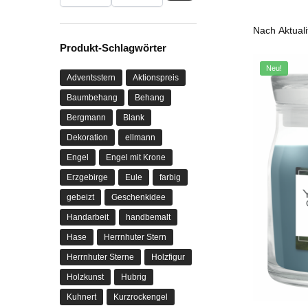
Produkt-Schlagwörter
Neu!
Adventsstern
Aktionspreis
Baumbehang
Behang
Bergmann
Blank
Dekoration
ellmann
Engel
Engel mit Krone
Erzgebirge
Eule
farbig
gebeizt
Geschenkidee
Handarbeit
handbemalt
Hase
Herrnhuter Stern
Herrnhuter Sterne
Holzfigur
Holzkunst
Hubrig
Kuhnert
Kurzrockengel