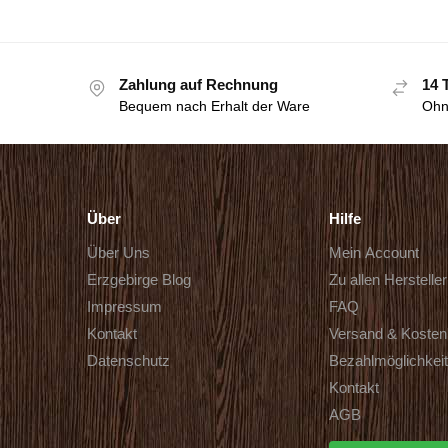
Zahlung auf Rechnung
14 
Bequem nach Erhalt der Ware
Ohn
Über
Hilfe
Über Uns
Mein Account
Erzgebirge Blog
Zu allen Herstelle
Impressum
FAQ
Kontakt
Versand & Kosten
Datenschutz
Bezahlmöglichkei
Kontakt
AGB