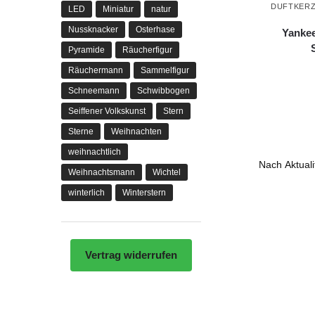
DUFTKER
LED
Miniatur
natur
Nussknacker
Osterhase
Yankee
Pyramide
Räucherfigur
Räuchermann
Sammelfigur
Schneemann
Schwibbogen
Seiffener Volkskunst
Stern
Sterne
Weihnachten
weihnachtlich
Weihnachtsmann
Wichtel
winterlich
Winterstern
Vertrag widerrufen