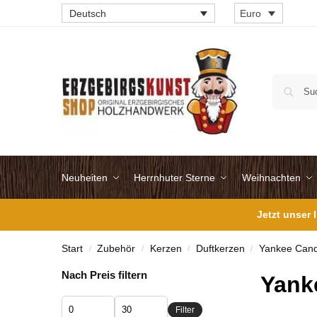
Deutsch
Euro
Neuheiten
Herrnhuter Sterne
Weihnachten
Jetzt unser
Start
Zubehör
Kerzen
Duftkerzen
Yankee Cand
/
/
/
/
Nach Preis filtern
Yank
Filter