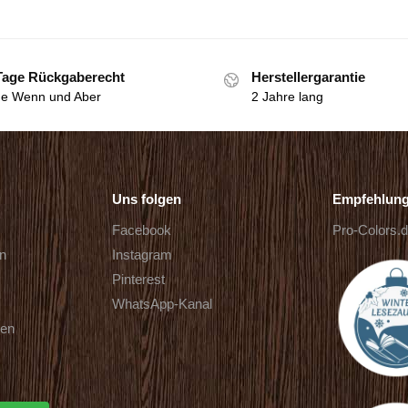
Tage Rückgaberecht
Herstellergarantie
e Wenn und Aber
2 Jahre lang
Uns folgen
Empfehlun
Facebook
Pro-Colors.
rn
Instagram
Pinterest
WhatsApp-Kanal
ten