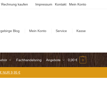
 Rechnung kaufen
Impressum
Kontakt
Mein Konto
zgebirge Blog
Mein Konto
Service
Kasse
ehör
Fachhandelsring
Angebote
0,00
€
0
 € NUR 9,95 €