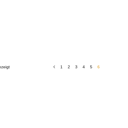
zeigt
1
2
3
4
5
6