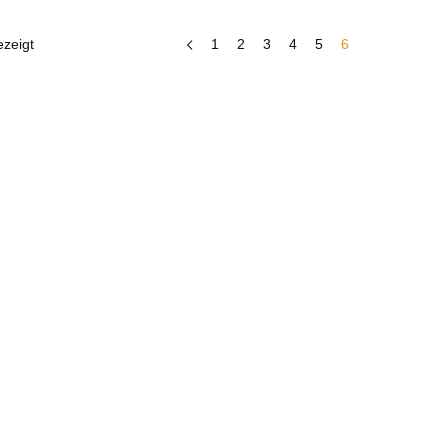
zeigt
1
2
3
4
5
6