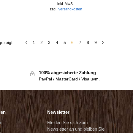
inkl. MwSt.
zzgl.
Versandkosten
gezeigt
1
2
3
4
5
6
7
8
9
100% abgesicherte Zahlung
PayPal / MasterCard / Visa uvm.
gen
Newsletter
de
Melden Sie sich zum
Newsletter an und bleiben Sie