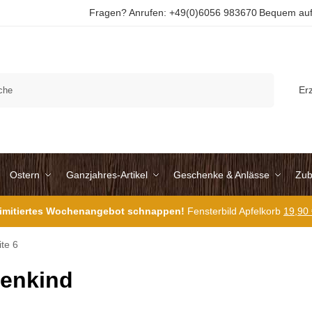
Fragen? Anrufen: +49(0)6056 983670
Bequem auf
Suchen
Er
Ostern
Ganzjahres-Artikel
Geschenke & Anlässe
Zub
 limitiertes Wochenangebot schnappen!
Fensterbild Apfelkorb
19,90
ite 6
enkind