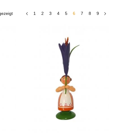
gezeigt
1
2
3
4
5
6
7
8
9