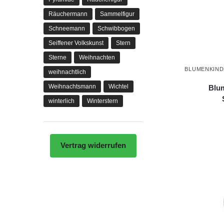
Räuchermann
Sammelfigur
Schneemann
Schwibbogen
Seiffener Volkskunst
Stern
Sterne
Weihnachten
BLUMENKIN
weihnachtlich
Weihnachtsmann
Wichtel
Blu
winterlich
Winterstern
Vertrag widerrufen