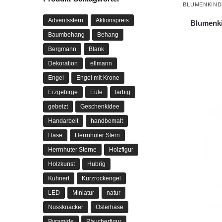
BLUMENKIN
Adventsstern
Aktionspreis
Blumenki
Baumbehang
Behang
Bergmann
Blank
Dekoration
ellmann
Engel
Engel mit Krone
Erzgebirge
Eule
farbig
gebeizt
Geschenkidee
Handarbeit
handbemalt
Hase
Herrnhuter Stern
Herrnhuter Sterne
Holzfigur
Holzkunst
Hubrig
Kuhnert
Kurzrockengel
LED
Miniatur
natur
Nussknacker
Osterhase
Pyramide
Räucherfigur