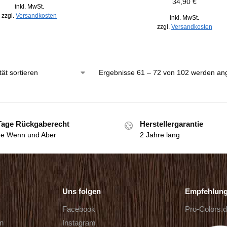
34,90
€
inkl. MwSt.
zzgl.
Versandkosten
inkl. MwSt.
zzgl.
Versandkosten
Ergebnisse 61 – 72 von 102 werden an
Tage Rückgaberecht
Herstellergarantie
e Wenn und Aber
2 Jahre lang
Uns folgen
Empfehlun
Facebook
Pro-Colors.
rn
Instagram