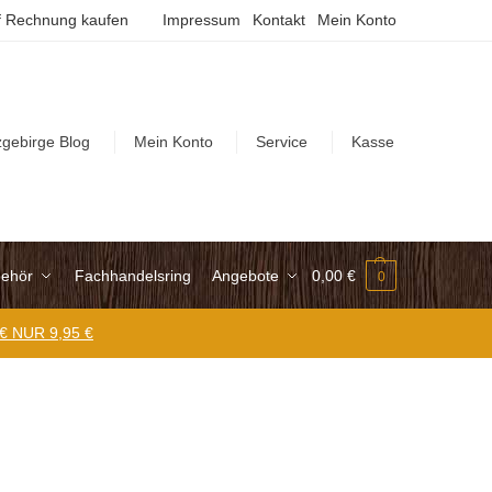
 Rechnung kaufen
Impressum
Kontakt
Mein Konto
zgebirge Blog
Mein Konto
Service
Kasse
ehör
Fachhandelsring
Angebote
0,00
€
0
 € NUR 9,95 €