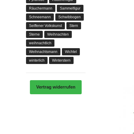
Räuchermann
Sammelfigur
Schneemann
Schwibbogen
Seiffener Volkskunst
Stern
Sterne
Weihnachten
weihnachtlich
Weihnachtsmann
Wichtel
winterlich
Winterstern
Vertrag widerrufen