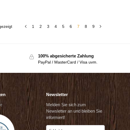
gezeigt
1
2
3
4
5
6
7
8
9
100% abgesicherte Zahlung
PayPal / MasterCard / Visa uvm.
gen
Newsletter
de
Melden Sie sich zum
Newsletter an und bleiben Sie
informiert!