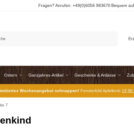
Fragen? Anrufen: +49(0)6056 983670
Bequem auf
Suchen
Er
Ostern
Ganzjahres-Artikel
Geschenke & Anlässe
Zub
 limitiertes Wochenangebot schnappen!
Fensterbild Apfelkorb
19,90
ite 7
enkind