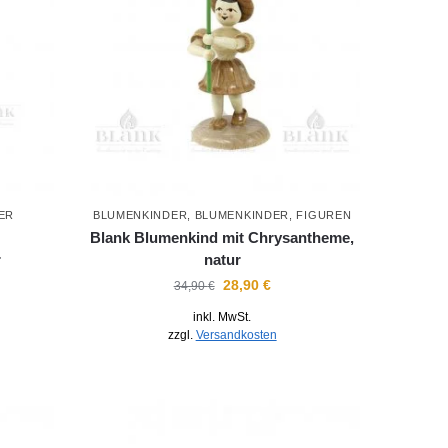
ER
BLUMENKINDER
,
BLUMENKINDER
,
FIGUREN
Blank Blumenkind mit Chrysantheme,
r
natur
28,90
€
34,90
€
inkl. MwSt.
zzgl.
Versandkosten