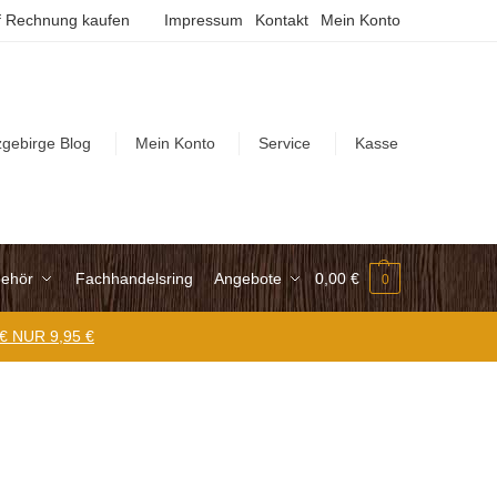
 Rechnung kaufen
Impressum
Kontakt
Mein Konto
zgebirge Blog
Mein Konto
Service
Kasse
ehör
Fachhandelsring
Angebote
0,00
€
0
 € NUR 9,95 €