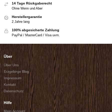
14 Tage Rückgaberecht
Ohne Wenn und Aber
Herstellergarantie
2 Jahre lang
100% abgesicherte Zahlung
PayPal / MasterCard / Visa uvm.
Über
Über Uns
Erzgebirge Blog
Impressum
Kontakt
Datenschutz
Hilfe
Mein Account