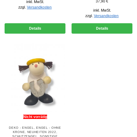
37,90
€
inkl. MwSt.
zzgl.
Versandkosten
inkl. MwSt.
zzgl.
Versandkosten
Details
Details
Nicht vorrätig
DEKO - ENGEL
,
ENGEL - OHNE
KRONE
,
NEUHEITEN 2022
,
SCHUTZENGEL
,
SONSTIGE