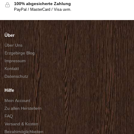
100% abgesicherte Zahlung
PayPal / MasterCard / Visa uvm.
Über
Über Uns
Erzgebirge Blog
Impressum
Kontakt
Datenschutz
Hilfe
Mein Account
Zu allen Herstellern
FAQ
Versand & Kosten
Bezahlmöglichkeiten