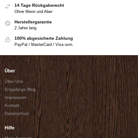
14 Tage Rückgaberecht
Ohne Wenn und Aber
Herstellergarantie
2 Jahre lang
100% abgesicherte Zahlung
PayPal / MasterCard / Visa uvm.
Über
Über Uns
Erzgebirge Blog
Impressum
Kontakt
Datenschutz
Hilfe