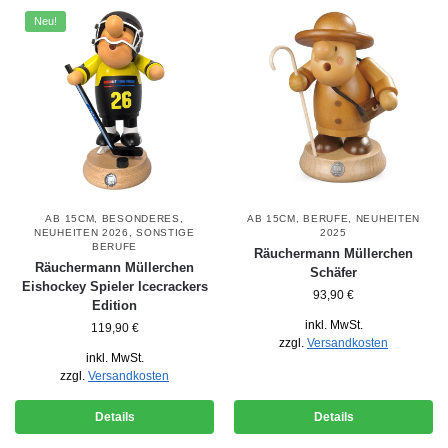
Neu!
AB 15CM
,
BESONDERES
,
AB 15CM
,
BERUFE
,
NEUHEITEN
NEUHEITEN 2026
,
SONSTIGE
2025
BERUFE
Räuchermann Müllerchen
Räuchermann Müllerchen
Schäfer
Eishockey Spieler Icecrackers
93,90
€
Edition
inkl. MwSt.
119,90
€
zzgl.
Versandkosten
inkl. MwSt.
zzgl.
Versandkosten
Details
Details