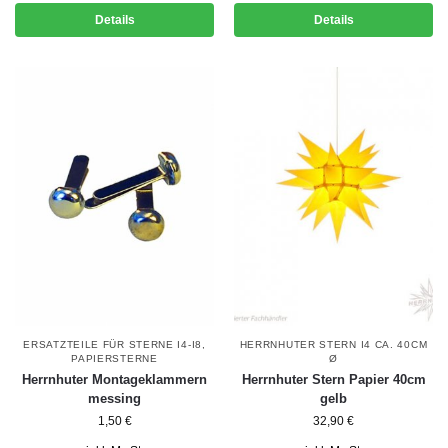
Details
Details
ERSATZTEILE FÜR STERNE I4-I8,
HERRNHUTER STERN I4 CA. 40CM
PAPIERSTERNE
Ø
Herrnhuter Montageklammern
Herrnhuter Stern Papier 40cm
messing
gelb
1,50
€
32,90
€