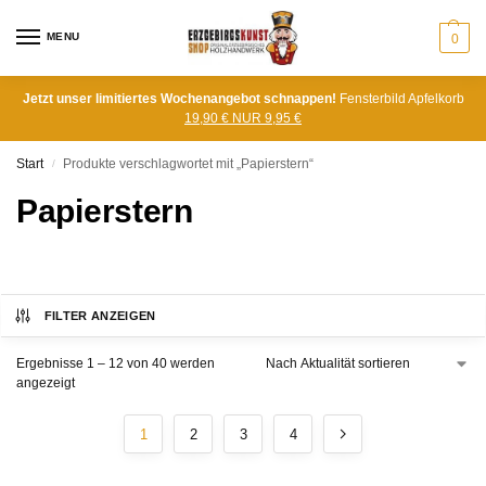
MENU
0
Jetzt unser limitiertes Wochenangebot schnappen!
Fensterbild Apfelkorb
19,90 € NUR 9,95 €
Start
Produkte verschlagwortet mit „Papierstern“
/
Papierstern
FILTER ANZEIGEN
Ergebnisse 1 – 12 von 40 werden
angezeigt
1
2
3
4