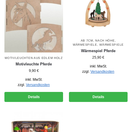
AB 7CM
,
NACH HÖHE
,
WÄRMESPIELE
,
WÄRMESPIELE
Wärmespiel Pferde
25,90
€
MOTIVLEUCHTEN AUS EDLEM HOLZ
Motivleuchte Pferde
inkl. MwSt.
9,90
€
zzgl.
Versandkosten
inkl. MwSt.
zzgl.
Versandkosten
Details
Details