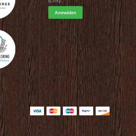
(
Link
)