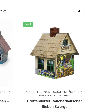
eigt
1
2
3
4
Neu!
USCHEN
,
NEUHEITEN 2025
,
RÄUCHERHÄUSCHEN
,
RÄUCHERHÄUSCHEN
hen –
Crottendorfer Räucherhäuschen
Sieben Zwerge