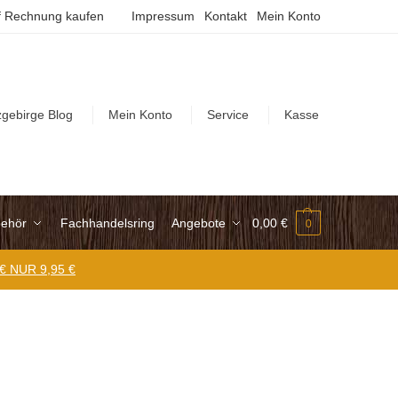
 Rechnung kaufen
Impressum
Kontakt
Mein Konto
zgebirge Blog
Mein Konto
Service
Kasse
ehör
Fachhandelsring
Angebote
0,00
€
0
 € NUR 9,95 €