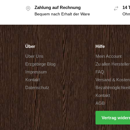
Zahlung auf Rechnung
14 
Bequem nach Erhalt der Ware
Ohn
Über
Hilfe
Über Uns
Mein Account
Erzgebirge Blog
Zu allen Herstelle
Impressum
FAQ
Kontakt
Versand & Kosten
Datenschutz
Bezahlmöglichkei
Kontakt
AGB
Vertrag wider