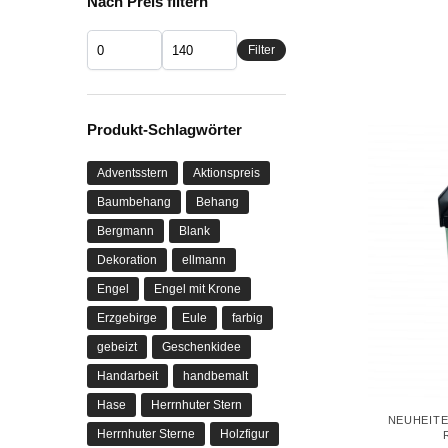
Nach Preis filtern
Filter
Produkt-Schlagwörter
Adventsstern
Aktionspreis
Baumbehang
Behang
Bergmann
Blank
Dekoration
ellmann
Engel
Engel mit Krone
Erzgebirge
Eule
farbig
gebeizt
Geschenkidee
Handarbeit
handbemalt
Hase
Herrnhuter Stern
NEUHEITE
Herrnhuter Sterne
Holzfigur