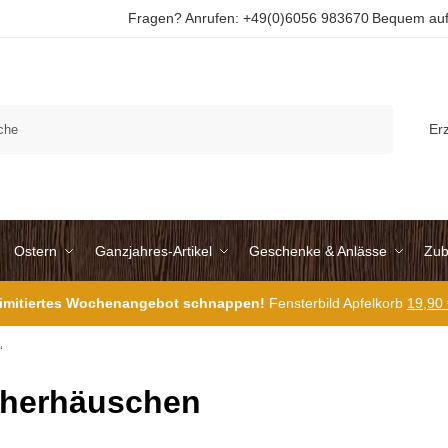
Fragen? Anrufen: +49(0)6056 983670
Bequem auf
Suchen
Er
Ostern
Ganzjahres-Artikel
Geschenke & Anlässe
Zub
 limitiertes Wochenangebot schnappen!
Fensterbild Apfelkorb
19,90
“
herhäuschen