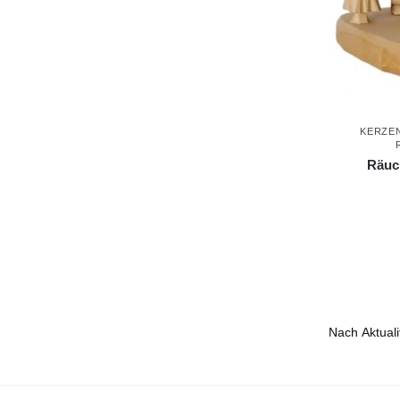
KERZE
Räuc