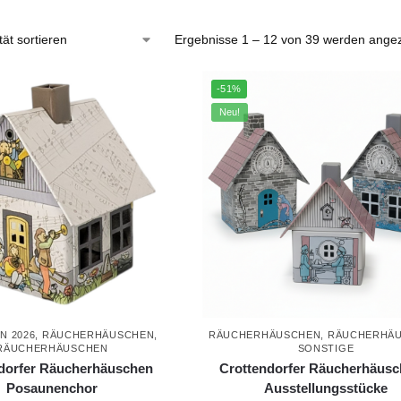
Ergebnisse 1 – 12 von 39 werden angez
-51%
Neu!
N 2026
,
RÄUCHERHÄUSCHEN
,
RÄUCHERHÄUSCHEN
,
RÄUCHERHÄ
RÄUCHERHÄUSCHEN
SONSTIGE
dorfer Räucherhäuschen
Crottendorfer Räucherhäusc
Posaunenchor
Ausstellungsstücke