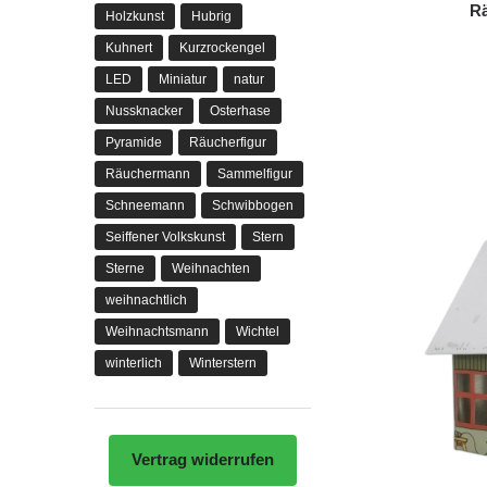
R
Holzkunst
Hubrig
Kuhnert
Kurzrockengel
LED
Miniatur
natur
Nussknacker
Osterhase
Pyramide
Räucherfigur
Räuchermann
Sammelfigur
Schneemann
Schwibbogen
Seiffener Volkskunst
Stern
Sterne
Weihnachten
weihnachtlich
Weihnachtsmann
Wichtel
winterlich
Winterstern
Vertrag widerrufen