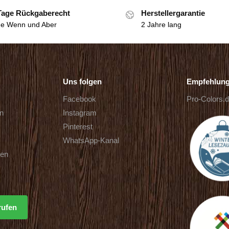
Tage Rückgaberecht
Herstellergarantie
e Wenn und Aber
2 Jahre lang
Uns folgen
Empfehlun
Facebook
Pro-Colors.
rn
Instagram
Pinterest
WhatsApp-Kanal
ten
rufen