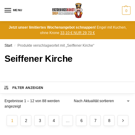
MENU
0
Jetzt unser limitiertes Wochenangebot schnappen!
Engel mit Kuchen,
ohne Krone
33,10 € NUR 29,70 €
Start
Produkte verschlagwortet mit „Seiffener Kirche“
/
Seiffener Kirche
FILTER ANZEIGEN
Ergebnisse 1 – 12 von 88 werden
angezeigt
1
2
3
4
…
6
7
8