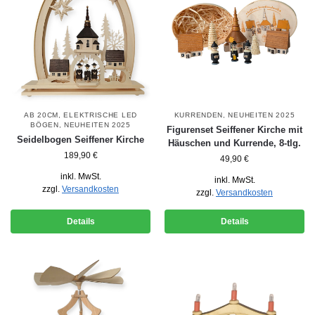
AB 20CM
,
ELEKTRISCHE LED
KURRENDEN
,
NEUHEITEN 2025
BÖGEN
,
NEUHEITEN 2025
Figurenset Seiffener Kirche mit
Seidelbogen Seiffener Kirche
Häuschen und Kurrende, 8-tlg.
189,90
€
49,90
€
inkl. MwSt.
inkl. MwSt.
zzgl.
Versandkosten
zzgl.
Versandkosten
Details
Details