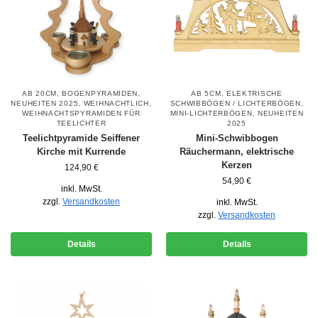
AB 20CM
,
BOGENPYRAMIDEN
,
AB 5CM
,
ELEKTRISCHE
NEUHEITEN 2025
,
WEIHNACHTLICH
,
SCHWIBBÖGEN / LICHTERBÖGEN
,
WEIHNACHTSPYRAMIDEN FÜR
MINI-LICHTERBÖGEN
,
NEUHEITEN
TEELICHTER
2025
Teelichtpyramide Seiffener
Mini-Schwibbogen
Kirche mit Kurrende
Räuchermann, elektrische
Kerzen
124,90
€
54,90
€
inkl. MwSt.
zzgl.
Versandkosten
inkl. MwSt.
zzgl.
Versandkosten
Details
Details