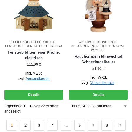
ELEKTRISCH BELEUCHTETE
AB 9CM
,
BESONDERES
,
FENSTERBILDER
,
NEUHEITEN 2024
BESONDERES
,
NEUHEITEN 2024
,
WICHTEL
Fensterbild Seiffener Kirche,
Räuchermann Miniwichtel
elektrisch
Schneekugelbauer
111,90
€
54,90
€
inkl. MwSt.
inkl. MwSt.
zzgl.
Versandkosten
zzgl.
Versandkosten
Details
Details
Ergebnisse 1 – 12 von 88 werden
angezeigt
1
2
3
4
…
6
7
8