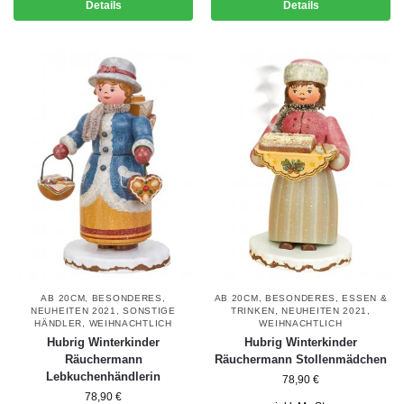
Details
Details
AB 20CM
,
BESONDERES
,
AB 20CM
,
BESONDERES
,
ESSEN &
NEUHEITEN 2021
,
SONSTIGE
TRINKEN
,
NEUHEITEN 2021
,
HÄNDLER
,
WEIHNACHTLICH
WEIHNACHTLICH
Hubrig Winterkinder
Hubrig Winterkinder
Räuchermann
Räuchermann Stollenmädchen
Lebkuchenhändlerin
78,90
€
78,90
€