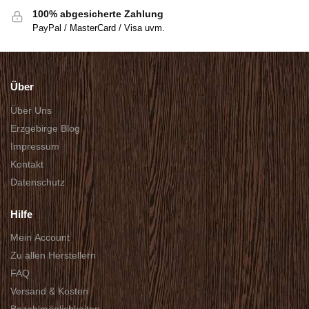
100% abgesicherte Zahlung
PayPal / MasterCard / Visa uvm.
Über
Über Uns
Erzgebirge Blog
Impressum
Kontakt
Datenschutz
Hilfe
Mein Account
Zu allen Herstellern
FAQ
Versand & Kosten