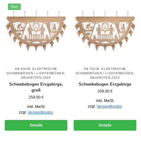
Neu!
AB 80CM
,
ELEKTRISCHE
AB 50CM
,
ELEKTRISCHE
SCHWIBBÖGEN / LICHTERBÖGEN
,
SCHWIBBÖGEN / LICHTERBÖGEN
,
NEUHEITEN 2026
NEUHEITEN 2025
Schwebebogen Erzgebirge,
Schwebebogen Erzgebirge
groß
208,90
€
258,90
€
inkl. MwSt.
zzgl.
Versandkosten
inkl. MwSt.
zzgl.
Versandkosten
Details
Details