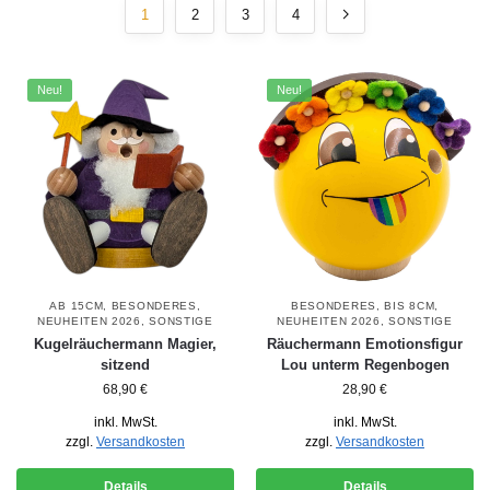
1
2
3
4
Neu!
Neu!
AB 15CM
,
BESONDERES
,
BESONDERES
,
BIS 8CM
,
NEUHEITEN 2026
,
SONSTIGE
NEUHEITEN 2026
,
SONSTIGE
Kugelräuchermann Magier,
Räuchermann Emotionsfigur
sitzend
Lou unterm Regenbogen
68,90
€
28,90
€
inkl. MwSt.
inkl. MwSt.
zzgl.
Versandkosten
zzgl.
Versandkosten
Details
Details