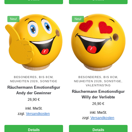
Neu!
Neu!
BESONDERES
,
BIS 8CM
,
BESONDERES
,
BIS 8CM
,
NEUHEITEN 2026
,
SONSTIGE
NEUHEITEN 2026
,
SONSTIGE
,
VALENTINSTAG
Räuchermann Emotionsfigur
Räuchermann Emotionsfigur
Andy der Gewinner
Willy der Verliebte
26,90
€
26,90
€
inkl. MwSt.
inkl. MwSt.
zzgl.
Versandkosten
zzgl.
Versandkosten
Details
Details