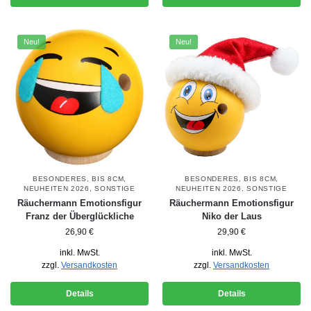
Neu!
Neu!
BESONDERES
,
BIS 8CM
,
BESONDERES
,
BIS 8CM
,
NEUHEITEN 2026
,
SONSTIGE
NEUHEITEN 2026
,
SONSTIGE
Räuchermann Emotionsfigur
Räuchermann Emotionsfigur
Franz der Überglückliche
Niko der Laus
26,90
€
29,90
€
inkl. MwSt.
inkl. MwSt.
zzgl.
Versandkosten
zzgl.
Versandkosten
Details
Details