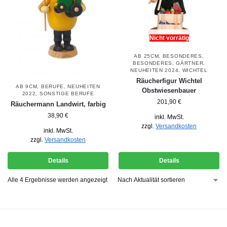
Nicht vorrätig
AB 25CM
,
BESONDERES
,
BESONDERES
,
GÄRTNER
,
NEUHEITEN 2024
,
WICHTEL
Räucherfigur Wichtel
AB 9CM
,
BERUFE
,
NEUHEITEN
Obstwiesenbauer
2022
,
SONSTIGE BERUFE
201,90
€
Räuchermann Landwirt, farbig
38,90
€
inkl. MwSt.
zzgl.
Versandkosten
inkl. MwSt.
zzgl.
Versandkosten
Details
Details
Alle 4 Ergebnisse werden angezeigt