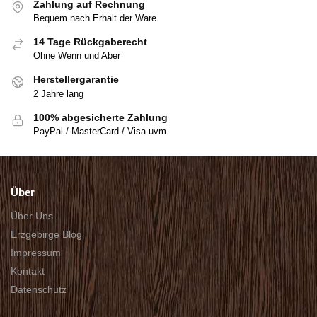
Zahlung auf Rechnung
Bequem nach Erhalt der Ware
14 Tage Rückgaberecht
Ohne Wenn und Aber
Herstellergarantie
2 Jahre lang
100% abgesicherte Zahlung
PayPal / MasterCard / Visa uvm.
Über
Über Uns
Erzgebirge Blog
Impressum
Kontakt
Datenschutz