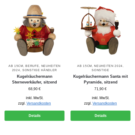
AB 15CM
,
BERUFE
,
NEUHEITEN
AB 15CM
,
NEUHEITEN 2024
,
2024
,
SONSTIGE HÄNDLER
SONSTIGE
Kugelräuchermann
Kugelräuchermann Santa mit
Sterneverkäufer, sitzend
Pyramide, sitzend
68,90
€
71,90
€
inkl. MwSt.
inkl. MwSt.
zzgl.
Versandkosten
zzgl.
Versandkosten
Details
Details