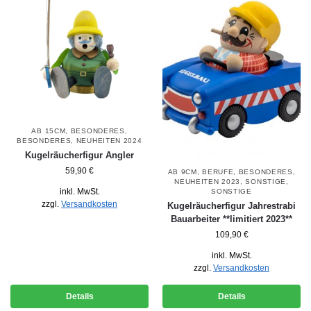
AB 15CM
,
BESONDERES
,
BESONDERES
,
NEUHEITEN 2024
Kugelräucherfigur Angler
59,90
€
AB 9CM
,
BERUFE
,
BESONDERES
,
NEUHEITEN 2023
,
SONSTIGE
,
inkl. MwSt.
SONSTIGE
zzgl.
Versandkosten
Kugelräucherfigur Jahrestrabi
Bauarbeiter **limitiert 2023**
109,90
€
inkl. MwSt.
zzgl.
Versandkosten
Details
Details