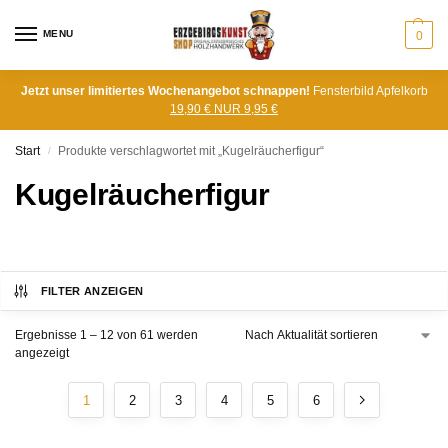
MENU
0
Jetzt unser limitiertes Wochenangebot schnappen!
Fensterbild Apfelkorb
19,90 € NUR 9,95 €
Start
Produkte verschlagwortet mit „Kugelräucherfigur“
/
Kugelräucherfigur
FILTER ANZEIGEN
Ergebnisse 1 – 12 von 61 werden
angezeigt
1
2
3
4
5
6